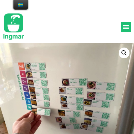
Appen med middagstips och
inköpslista utifrån dina
ingredienser