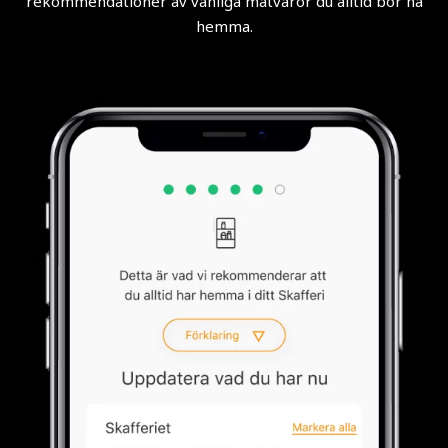
rekommendationer av vanliga matvaror du alltid bör ha
hemma.