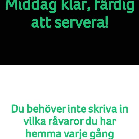
Middag klar, färdig
att servera!
Du behöver inte skriva in
vilka råvaror du har
hemma varje gång