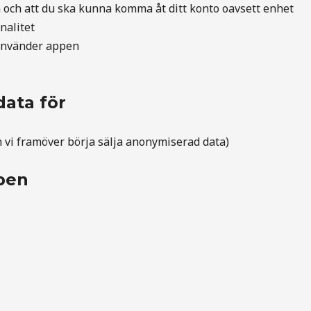
n och att du ska kunna komma åt ditt konto oavsett enhet
nalitet
 använder appen
data för
n vi framöver börja sälja anonymiserad data)
ppen