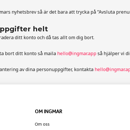
ars nyhetsbrev så är det bara att trycka på “Avsluta prenum
ppgifter helt
adera ditt konto och då tas allt om dig bort.
ta bort ditt konto så maila
hello@ingmar.app
så hjälper vi d
hantering av dina personuppgifter, kontakta
hello@ingmar.a
OM INGMAR
Om oss