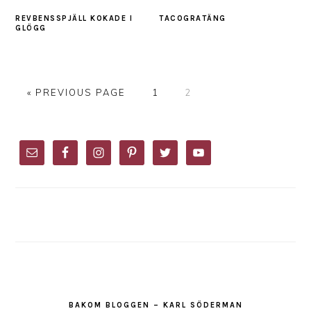
REVBENSSPJÄLL KOKADE I
TACOGRATÄNG
GLÖGG
GO
PAGE
PAGE
«
PREVIOUS PAGE
1
2
TO
PRIMARY
SIDEBAR
BAKOM BLOGGEN – KARL SÖDERMAN