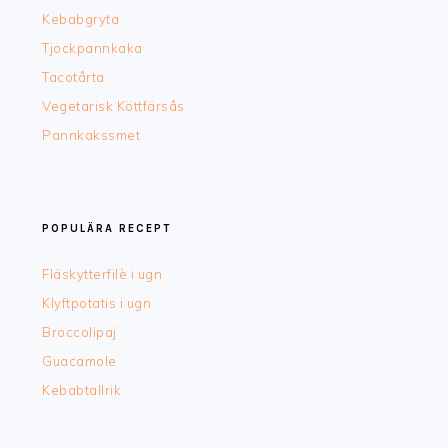
Kebabgryta
Tjockpannkaka
Tacotårta
Vegetarisk Köttfärsås
Pannkakssmet
POPULÄRA RECEPT
Fläskytterfilè i ugn
Klyftpotatis i ugn
Broccolipaj
Guacamole
Kebabtallrik