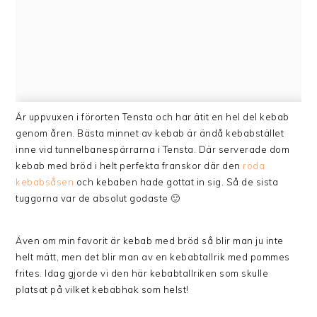
Är uppvuxen i förorten Tensta och har ätit en hel del kebab
genom åren. Bästa minnet av kebab är ändå kebabstället
inne vid tunnelbanespärrarna i Tensta. Där serverade dom
kebab med bröd i helt perfekta franskor där den
röda
kebabsåsen
och kebaben hade gottat in sig. Så de sista
tuggorna var de absolut godaste 🙂
Även om min favorit är kebab med bröd så blir man ju inte
helt mätt, men det blir man av en kebabtallrik med pommes
frites. Idag gjorde vi den här kebabtallriken som skulle
platsat på vilket kebabhak som helst!