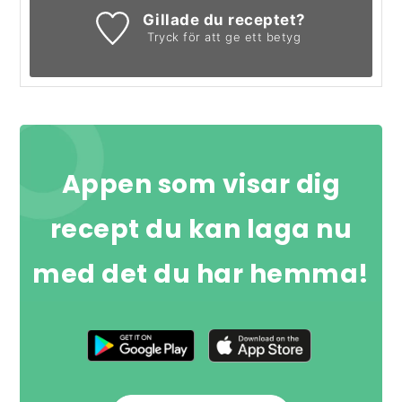
Gillade du receptet?
Tryck för att ge ett betyg
Appen som visar dig
recept du kan laga nu
med det du har hemma!