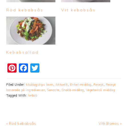
Röd kebabsås
Vit kebabsås
Kebabsallad
Pinterest
Facebook
Twitter
Filed Under:
Middagstips barn
,
Aktuellt
,
Enkel middag
,
Recept
,
Recept
baserade på ingredienser
,
Senaste
,
Snabb middag
,
Vegetarisk middag
Tagged With:
kebab
Previous
Next
« Röd kebabsås
Vitkålsmos »