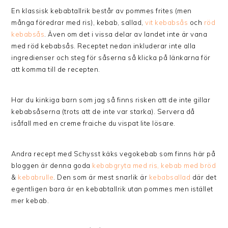
En klassisk kebabtallrik består av pommes frites (men
många föredrar med ris), kebab, sallad,
vit kebabsås
och
röd
kebabsås
. Även om det i vissa delar av landet inte är vana
med röd kebabsås. Receptet nedan inkluderar inte alla
ingredienser och steg för såserna så klicka på länkarna för
att komma till de recepten.
Har du kinkiga barn som jag så finns risken att de inte gillar
kebabsåserna (trots att de inte var starka). Servera då
isåfall med en creme fraiche du vispat lite lösare.
Andra recept med Schysst käks vegokebab som finns här på
bloggen är denna goda
kebabgryta med ris,
kebab med bröd
&
kebabrulle
. Den som är mest snarlik är
kebabsallad
där det
egentligen bara är en kebabtallrik utan pommes men istället
mer kebab.