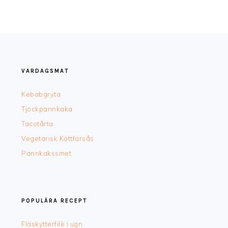
FOOTER
VARDAGSMAT
Kebabgryta
Tjockpannkaka
Tacotårta
Vegetarisk Köttfärsås
Pannkakssmet
POPULÄRA RECEPT
Fläskytterfilè i ugn