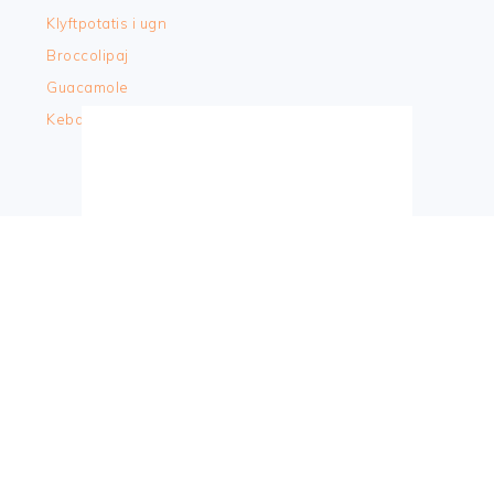
Klyftpotatis i ugn
Broccolipaj
Guacamole
Kebabtallrik
LISTOR/SAMLINGAR
Matbloggar
Vegobloggar
Bakbloggar
Middagstips barn
Vegetariska middagstips barn