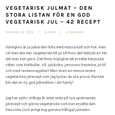
VEGETARISK JULMAT – DEN
STORA LISTAN FÖR EN GOD
VEGETARISK JUL – 42 RECEPT
November 28, 2022
by
Kalle
4 Comments
Vanligtvis är ju julborden fulla med massa kött och fisk, men
vill man äta mer vegetariskt till jul så finns det faktiskt en hel
del man kan göra. Det finns möjlighet att ersätta klassiska
rätter som köttbullar, sill, julskinka, janssons frestelse, ja till
och med revbensspjällen! Men även en massa andra
vegetariska julrecept som jag tycker du ska prova. Kanske
blir det en ny god jultradition i din familj?
Jag har själv i många år letat reda på nya spännande
julrecept och gärna vegetariska som kan ersätta den
klassiska (och enligt mig ganska tråkiga) julmaten.