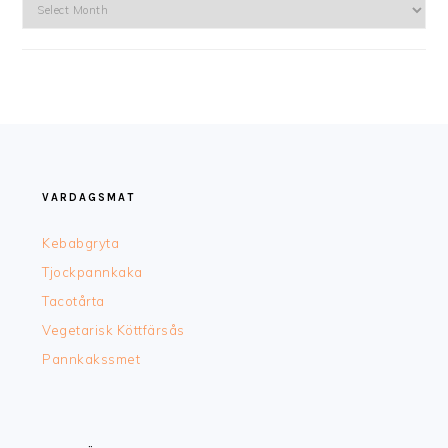
Arkiv
FOOTER
VARDAGSMAT
Kebabgryta
Tjockpannkaka
Tacotårta
Vegetarisk Köttfärsås
Pannkakssmet