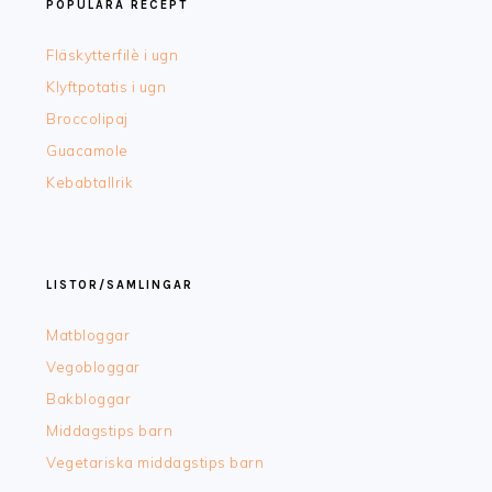
POPULÄRA RECEPT
Fläskytterfilè i ugn
Klyftpotatis i ugn
Broccolipaj
Guacamole
Kebabtallrik
LISTOR/SAMLINGAR
Matbloggar
Vegobloggar
Bakbloggar
Middagstips barn
Vegetariska middagstips barn