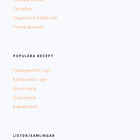
Tacotårta
Vegetarisk Köttfärsås
Pannkakssmet
POPULÄRA RECEPT
Fläskytterfilè i ugn
Klyftpotatis i ugn
Broccolipaj
Guacamole
Kebabtallrik
LISTOR/SAMLINGAR