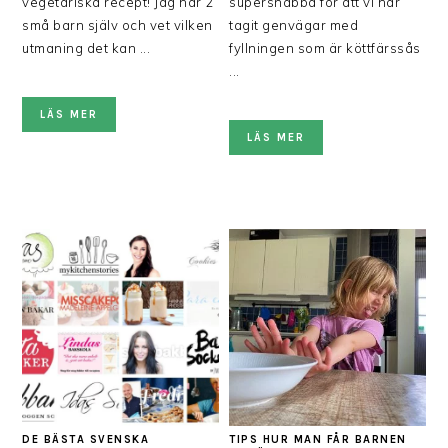
vegetariska recept! Jag har 2
supersnabba för att vi har
små barn själv och vet vilken
tagit genvägar med
utmaning det kan ...
fyllningen som är köttfärssås
...
LÄS MER
LÄS MER
DE BÄSTA SVENSKA
TIPS HUR MAN FÅR BARNEN