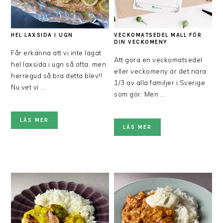
HEL LAXSIDA I UGN
VECKOMATSEDEL MALL FÖR
DIN VECKOMENY
Får erkänna att vi inte lagat
Att göra en veckomatsedel
hel laxsida i ugn så ofta, men
eller veckomeny är det nära
herregud så bra detta blev!!
1/3 av alla familjer i Sverige
Nu vet vi ...
som gör. Men ...
LÄS MER
LÄS MER