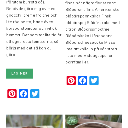
(förutom burrata då).
finns här några fler recept:
Behövde göra mig av med
Blåbärsmuffins Amerikanska
gnocchi, creme fraiche och
blåbärspannkakor Finsk
lite röd pesto, hade även
blåbärspaj Blåbärskaka med
körsbärstomater och vitlök
citron Blåbärssmoothie
hemma. Det som tar lite tid är
Blåbärskaka i långpanna
att ugnsrosta tomaterna, så
Blåbärscheesecake Missa
börja med det så kan du
inte att kolla in på vår stora
göra…
lista med Middagstips för
barnfamiljer.
LÄS MER
Pinterest
Faceboo
Twitte
Pinterest
Facebook
Twitter