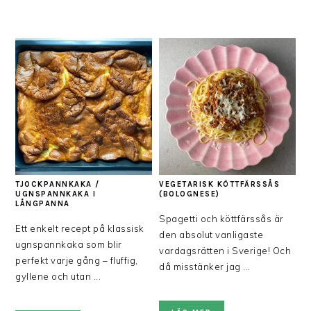
TJOCKPANNKAKA /
VEGETARISK KÖTTFÄRSSÅS
UGNSPANNKAKA I
(BOLOGNESE)
LÅNGPANNA
Spagetti och köttfärssås är
Ett enkelt recept på klassisk
den absolut vanligaste
ugnspannkaka som blir
vardagsrätten i Sverige! Och
perfekt varje gång – fluffig,
då misstänker jag ...
gyllene och utan ...