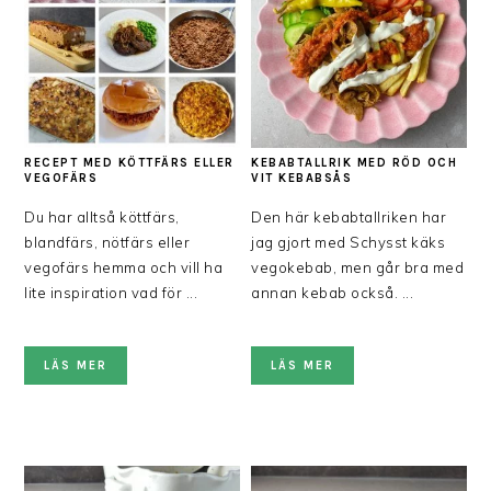
RECEPT MED KÖTTFÄRS ELLER
KEBABTALLRIK MED RÖD OCH
VEGOFÄRS
VIT KEBABSÅS
Du har alltså köttfärs,
Den här kebabtallriken har
blandfärs, nötfärs eller
jag gjort med Schysst käks
vegofärs hemma och vill ha
vegokebab, men går bra med
lite inspiration vad för ...
annan kebab också. ...
LÄS MER
LÄS MER