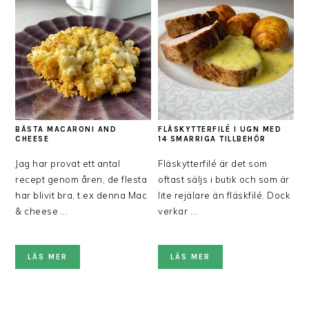
BÄSTA MACARONI AND
FLÄSKYTTERFILÉ I UGN MED
CHEESE
14 SMARRIGA TILLBEHÖR
Jag har provat ett antal
Fläskytterfilé är det som
recept genom åren, de flesta
oftast säljs i butik och som är
har blivit bra, t.ex denna Mac
lite rejälare än fläskfilé. Dock
& cheese ...
verkar ...
LÄS MER
LÄS MER