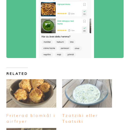
RELATED
Friterad blomkål i
Tzatziki eller
airfryer
Tsatsiki