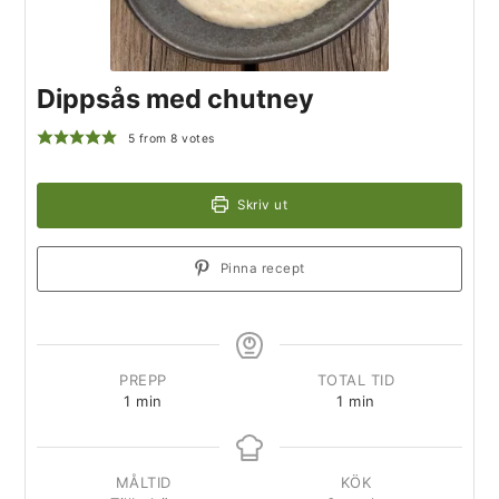
Dippsås med chutney
5
from
8
votes
Skriv ut
Pinna recept
PREPP
TOTAL TID
1
min
1
min
MÅLTID
KÖK