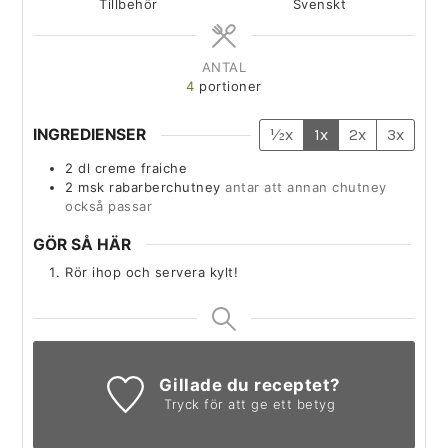
Tillbehör
Svenskt
ANTAL
4
portioner
INGREDIENSER
½x
1x
2x
3x
2
dl
creme fraiche
2
msk
rabarberchutney
antar att annan chutney
också passar
GÖR SÅ HÄR
Rör ihop och servera kylt!
Gillade du receptet?
Tryck för att ge ett betyg