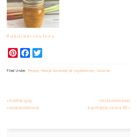
Rabarberchutney
Pinterest
Facebook
Twitter
Filed Under:
Recept
,
Recept baserade på ingredienser
,
Senaste
Previous
Next
« Köttfärspaj
Veckomatsedel
Post:
Post:
västerbottenost
barnfamilj vecka 35 »