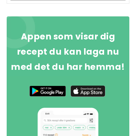
Appen som visar dig
recept du kan laga nu
med det du har hemma!