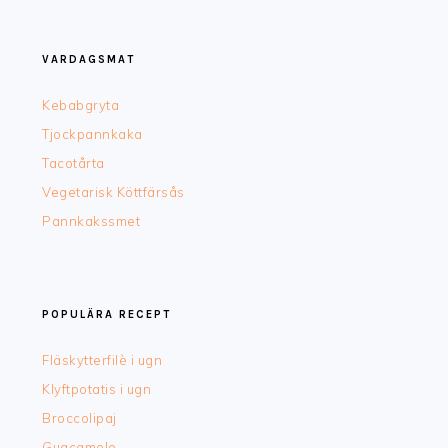
FOOTER
VARDAGSMAT
Kebabgryta
Tjockpannkaka
Tacotårta
Vegetarisk Köttfärsås
Pannkakssmet
POPULÄRA RECEPT
Fläskytterfilè i ugn
Klyftpotatis i ugn
Broccolipaj
Guacamole