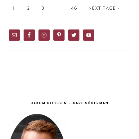
PAGE
PAGE
PAGE
Interim
PAGE
GO
1
2
3
…
46
NEXT PAGE »
pages
TO
omitted
PRIMARY
SIDEBAR
BAKOM BLOGGEN – KARL SÖDERMAN