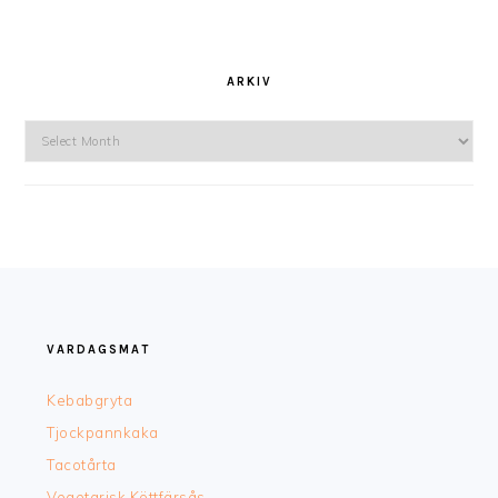
ARKIV
Arkiv
FOOTER
VARDAGSMAT
Kebabgryta
Tjockpannkaka
Tacotårta
Vegetarisk Köttfärsås