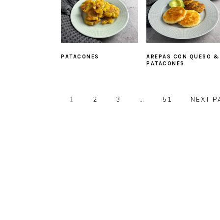
PATACONES
AREPAS CON QUESO &
PATACONES
PAGE
PAGE
PAGE
Interim
PAGE
GO
1
2
3
…
51
NEXT P
pages
TO
omitted