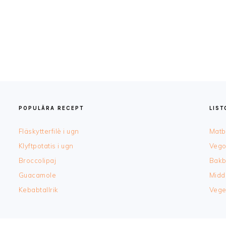
POPULÄRA RECEPT
LIS
Fläskytterfilè i ugn
Matb
Klyftpotatis i ugn
Vego
Broccolipaj
Bakb
Guacamole
Midd
Kebabtallrik
Vege