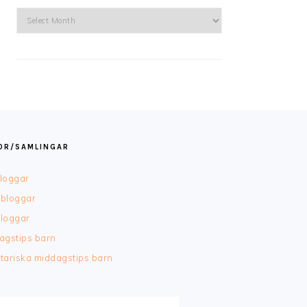
Arkiv
TOR/SAMLINGAR
loggar
bloggar
loggar
agstips barn
tariska middagstips barn