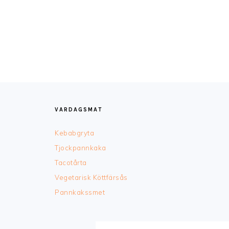
FOOTER
VARDAGSMAT
Kebabgryta
Tjockpannkaka
Tacotårta
Vegetarisk Köttfärsås
Pannkakssmet