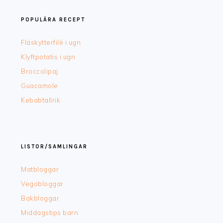
POPULÄRA RECEPT
Fläskytterfilè i ugn
Klyftpotatis i ugn
Broccolipaj
Guacamole
Kebabtallrik
LISTOR/SAMLINGAR
Matbloggar
Vegobloggar
Bakbloggar
Middagstips barn