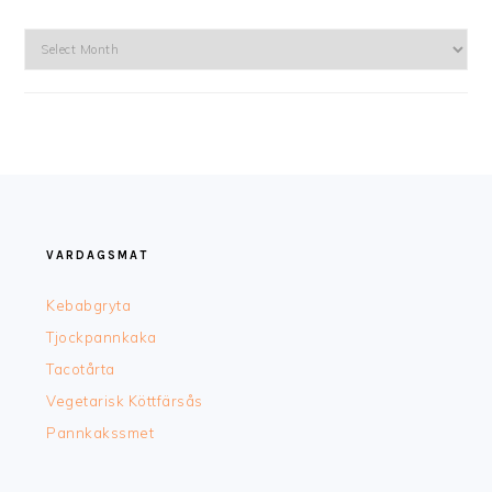
Arkiv
FOOTER
VARDAGSMAT
Kebabgryta
Tjockpannkaka
Tacotårta
Vegetarisk Köttfärsås
Pannkakssmet