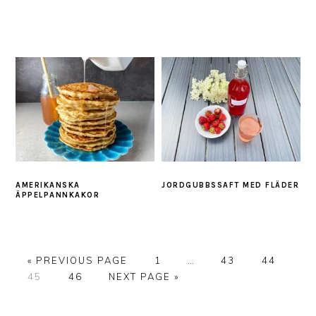
AMERIKANSKA
JORDGUBBSSAFT MED FLÄDER
ÄPPELPANNKAKOR
GO
PAGE
Interim
PAGE
PAGE
«
PREVIOUS PAGE
1
…
43
44
PAGE
TO
PAGE
GO
pages
45
46
NEXT PAGE »
TO
omitted