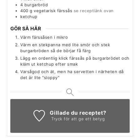
4
burgarbröd
400
g
vegetarisk färssås
se receptlänk ovan
ketchup
GÖR SÅ HÄR
Värm färssåsen i mikro
Värm en stekpanna med lite smör och stek
burgarbröden så de börjar få färg
Lägg en ordentlig klick färssås på burgarbrödet och
kläm ut ketchup efter smak
Varsågod och ät, men ha servetten i närheten då
det är lite "sloppy"
Gillade du receptet?
Tryck för att ge ett betyg