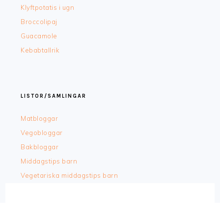
Klyftpotatis i ugn
Broccolipaj
Guacamole
Kebabtallrik
LISTOR/SAMLINGAR
Matbloggar
Vegobloggar
Bakbloggar
Middagstips barn
Vegetariska middagstips barn
COPYRIGHT © 2026 ·
FOODIE PRO
&
THE GENESIS FRAMEWORK