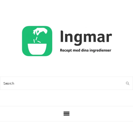
Skip
Skip
Skip
Skip
to
to
to
to
primary
main
primary
footer
navigation
content
sidebar
Search