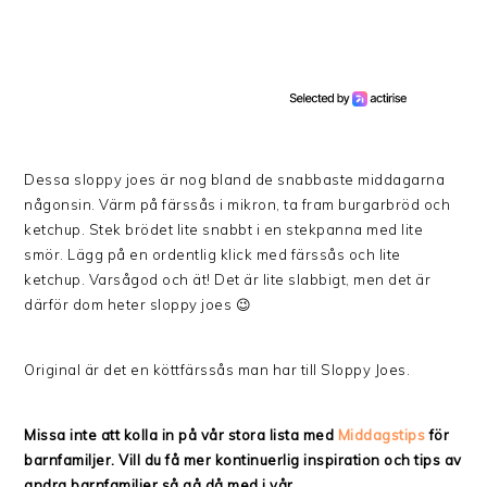
Dessa sloppy joes är nog bland de snabbaste middagarna
någonsin. Värm på färssås i mikron, ta fram burgarbröd och
ketchup. Stek brödet lite snabbt i en stekpanna med lite
smör. Lägg på en ordentlig klick med färssås och lite
ketchup. Varsågod och ät! Det är lite slabbigt, men det är
därför dom heter sloppy joes 😉
Original är det en köttfärssås man har till Sloppy Joes.
Missa inte att kolla in på vår stora lista med
Middagstips
för
barnfamiljer. Vill du få mer kontinuerlig inspiration och tips av
andra barnfamiljer så gå då med i vår