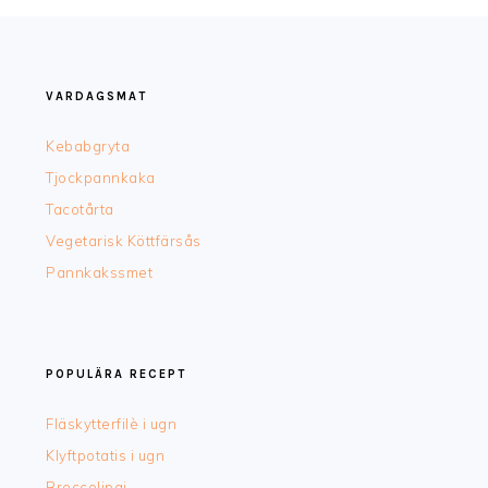
FOOTER
VARDAGSMAT
Kebabgryta
Tjockpannkaka
Tacotårta
Vegetarisk Köttfärsås
Pannkakssmet
POPULÄRA RECEPT
Fläskytterfilè i ugn
Klyftpotatis i ugn
Broccolipaj