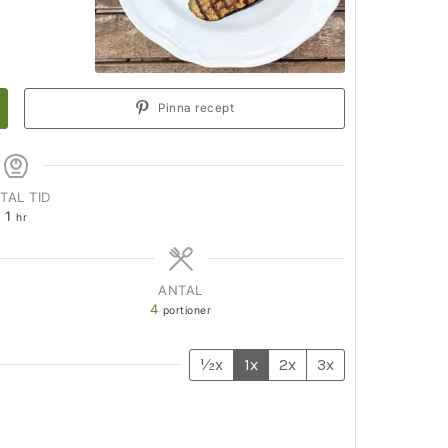
Pinna recept
TAL TID
1
hr
ANTAL
4
portioner
½x
1x
2x
3x