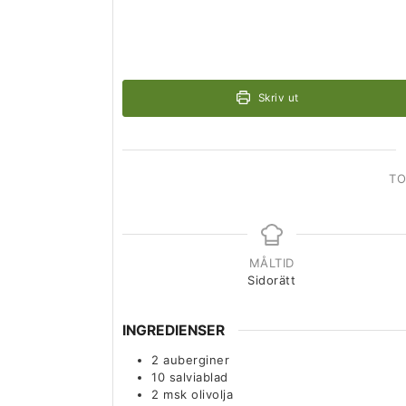
Skriv ut
TO
MÅLTID
Sidorätt
INGREDIENSER
2
auberginer
10
salviablad
2
msk
olivolja