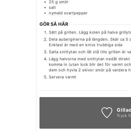
25
g
smör
salt
nymald svartpeppar
GÖR SÅ HÄR
Sätt på grillen. Lägg kolen på halva grillyt
Dela auberginerna på längden. Skär ca 5 d
Enklast är med en knivs trubbiga sida
Salta snittytan och låt stå tills grillen ä
Lägg halvorna med snittytan nedåt direkt ö
komma in (utan lock blir det för varmt oc
dem och hyvla 2 skivor smör på vardera ha
Servera varmt
Gilla
Tryck f