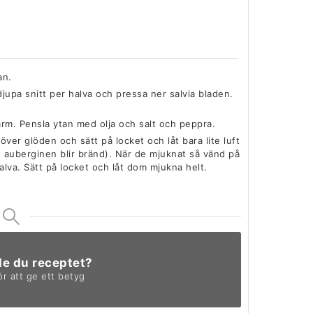
an.
jupa snitt per halva och pressa ner salvia bladen.
r varm. Pensla ytan med olja och salt och peppra.
ver glöden och sätt på locket och låt bara lite luft
h auberginen blir bränd). När de mjuknat så vänd på
lva. Sätt på locket och låt dom mjukna helt.
de du receptet?
ör att ge ett betyg