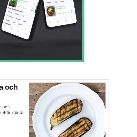
ia och
t och
lbehör nästa