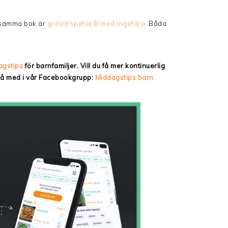
 samma bok är
grillad spetskål med ingefära.
Båda
agstips
för barnfamiljer. Vill du få mer kontinuerlig
 då med i vår Facebookgrupp:
Middagstips barn.