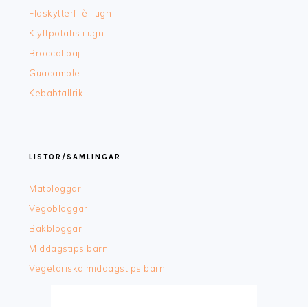
Fläskytterfilè i ugn
Klyftpotatis i ugn
Broccolipaj
Guacamole
Kebabtallrik
LISTOR/SAMLINGAR
Matbloggar
Vegobloggar
Bakbloggar
Middagstips barn
Vegetariska middagstips barn