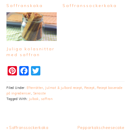
Saffranskaka
Saffranssockerkaka
Juliga kolasnittar
med saffran
Pinterest
Facebook
Twitter
Filed Under:
Efterrätter
,
Julmat & julbord recept
,
Recept
,
Recept baserade
på ingredienser
,
Senaste
Tagged With:
julbak
,
saffran
Previous
Next
« Saffranssockerkaka
Pepparkakscheesecake