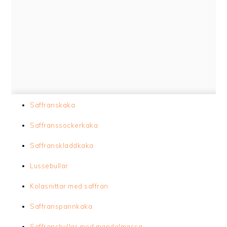
Saffranskaka
Saffranssockerkaka
Saffranskladdkaka
Lussebullar
Kolasnittar med saffran
Saffranspannkaka
Saffransbullar med mandelmassa