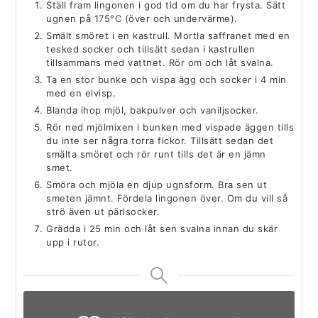
Ställ fram lingonen i god tid om du har frysta. Sätt
ugnen på 175°C (över och undervärme).
Smält smöret i en kastrull. Mortla saffranet med en
tesked socker och tillsätt sedan i kastrullen
tillsammans med vattnet. Rör om och låt svalna.
Ta en stor bunke och vispa ägg och socker i 4 min
med en elvisp.
Blanda ihop mjöl, bakpulver och vaniljsocker.
Rör ned mjölmixen i bunken med vispade äggen tills
du inte ser några torra fickor. Tillsätt sedan det
smälta smöret och rör runt tills det är en jämn
smet.
Smöra och mjöla en djup ugnsform. Bra sen ut
smeten jämnt. Fördela lingonen över. Om du vill så
strö även ut pärlsocker.
Grädda i 25 min och låt sen svalna innan du skär
upp i rutor.