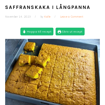
SAFFRANSKAKA I LÅNGPANNA
November 14, 2023
by
Kalle
Leave a Comment
Hoppa till recept
Skriv ut recept