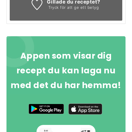
Gillade du receptet?
Tryck för att ge ett betyg
Appen som visar dig
recept du kan laga nu
med det du har hemma!