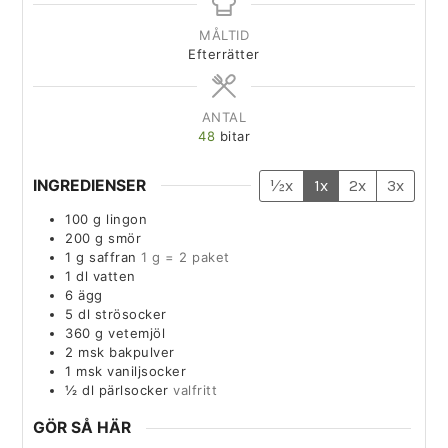
MÅLTID
Efterrätter
ANTAL
48
bitar
INGREDIENSER
½x
1x
2x
3x
100
g
lingon
200
g
smör
1
g
saffran
1 g = 2 paket
1
dl
vatten
6
ägg
5
dl
strösocker
360
g
vetemjöl
2
msk
bakpulver
1
msk
vaniljsocker
½
dl
pärlsocker
valfritt
GÖR SÅ HÄR