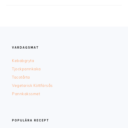
FOOTER
VARDAGSMAT
Kebabgryta
Tjockpannkaka
Tacotårta
Vegetarisk Köttfärsås
Pannkakssmet
POPULÄRA RECEPT