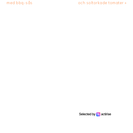
Post:
Post:
med bbq-sås
och soltorkade tomater »