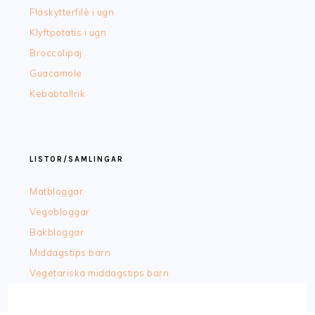
Fläskytterfilè i ugn
Klyftpotatis i ugn
Broccolipaj
Guacamole
Kebabtallrik
LISTOR/SAMLINGAR
Matbloggar
Vegobloggar
Bakbloggar
Middagstips barn
Vegetariska middagstips barn