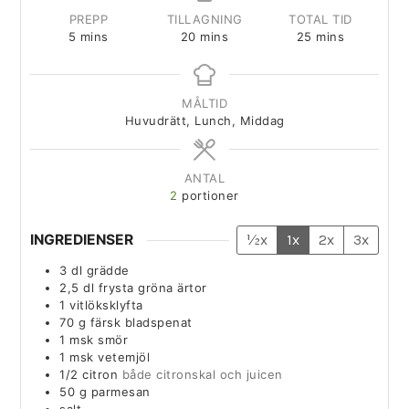
PREPP
TILLAGNING
TOTAL TID
5
mins
20
mins
25
mins
MÅLTID
Huvudrätt, Lunch, Middag
ANTAL
2
portioner
INGREDIENSER
½x
1x
2x
3x
3
dl
grädde
2,5
dl
frysta gröna ärtor
1
vitlöksklyfta
70
g
färsk bladspenat
1
msk
smör
1
msk
vetemjöl
1/2
citron
både citronskal och juicen
50
g
parmesan