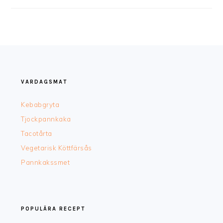
FOOTER
VARDAGSMAT
Kebabgryta
Tjockpannkaka
Tacotårta
Vegetarisk Köttfärsås
Pannkakssmet
POPULÄRA RECEPT