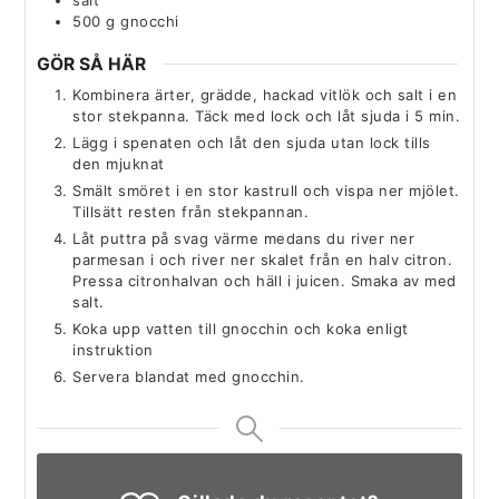
salt
500
g
gnocchi
GÖR SÅ HÄR
Kombinera ärter, grädde, hackad vitlök och salt i en
stor stekpanna. Täck med lock och låt sjuda i 5 min.
Lägg i spenaten och låt den sjuda utan lock tills
den mjuknat
Smält smöret i en stor kastrull och vispa ner mjölet.
Tillsätt resten från stekpannan.
Låt puttra på svag värme medans du river ner
parmesan i och river ner skalet från en halv citron.
Pressa citronhalvan och häll i juicen. Smaka av med
salt.
Koka upp vatten till gnocchin och koka enligt
instruktion
Servera blandat med gnocchin.