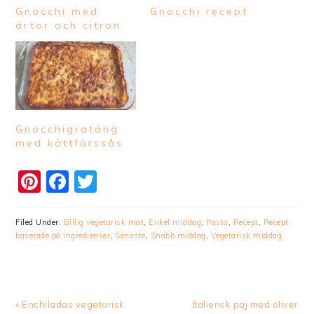
Gnocchi med
Gnocchi recept
ärtor och citron
Gnocchigratäng
med köttfärssås
Pinterest
Facebook
Twitter
Filed Under:
Billig vegetarisk mat
,
Enkel middag
,
Pasta
,
Recept
,
Recept
baserade på ingredienser
,
Senaste
,
Snabb middag
,
Vegetarisk middag
Previous
Next
« Enchiladas vegetarisk
Italiensk paj med oliver