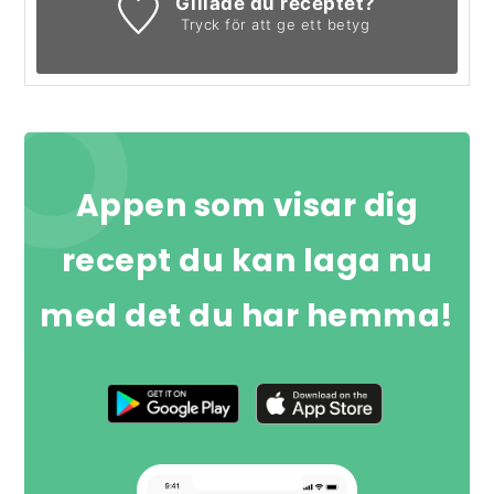
Gillade du receptet?
Tryck för att ge ett betyg
Appen som visar dig
recept du kan laga nu
med det du har hemma!