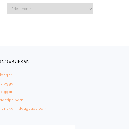
Arkiv
TOR/SAMLINGAR
loggar
bloggar
loggar
agstips barn
tariska middagstips barn