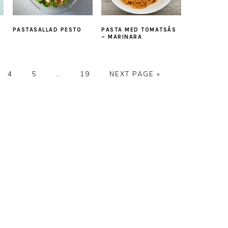
PASTASALLAD PESTO
PASTA MED TOMATSÅS
– MARINARA
E
PAGE
PAGE
Interim
PAGE
GO
4
5
…
19
NEXT PAGE »
pages
TO
omitted