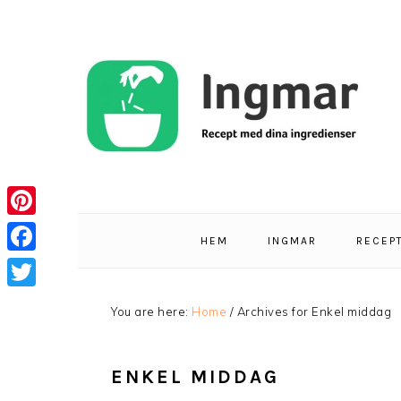
Skip
Skip
Skip
Skip
to
to
to
to
primary
main
primary
footer
navigation
content
sidebar
Pinterest
HEM
INGMAR
RECEP
Facebook
Twitter
You are here:
Home
/
Archives for Enkel middag
ENKEL MIDDAG