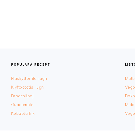
POPULÄRA RECEPT
LIS
Fläskytterfilè i ugn
Matb
Klyftpotatis i ugn
Vego
Broccolipaj
Bakb
Guacamole
Midd
Kebabtallrik
Vege