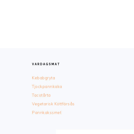
FOOTER
VARDAGSMAT
Kebabgryta
Tjockpannkaka
Tacotårta
Vegetarisk Köttfärsås
Pannkakssmet