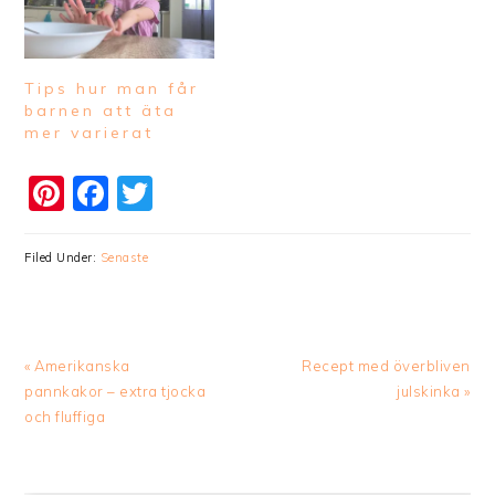
Tips hur man får
barnen att äta
mer varierat
Pinterest
Facebook
Twitter
Filed Under:
Senaste
Previous
Next
« Amerikanska
Recept med överbliven
Post:
Post:
pannkakor – extra tjocka
julskinka »
och fluffiga