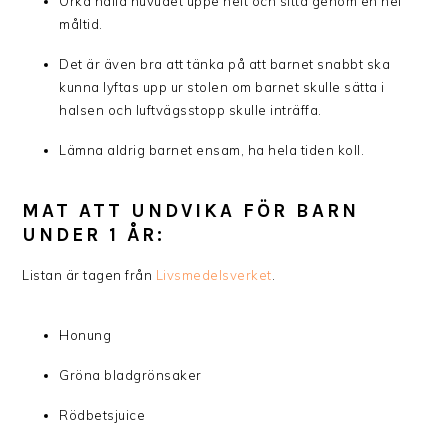
Orka hålla huvudet uppe helt och sitta genom en hel
måltid.
Det är även bra att tänka på att barnet snabbt ska
kunna lyftas upp ur stolen om barnet skulle sätta i
halsen och luftvägsstopp skulle inträffa.
Lämna aldrig barnet ensam, ha hela tiden koll.
MAT ATT UNDVIKA FÖR BARN
UNDER 1 ÅR:
Listan är tagen från
Livsmedelsverket
.
Honung
Gröna bladgrönsaker
Rödbetsjuice