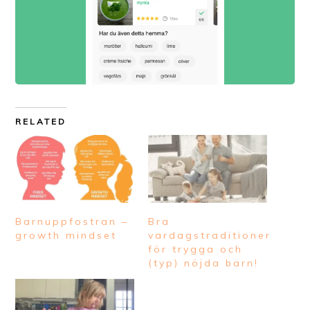
RELATED
Barnuppfostran –
Bra
growth mindset
vardagstraditioner
för trygga och
(typ) nöjda barn!