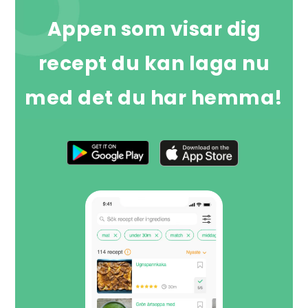
Appen som visar dig
recept du kan laga nu
med det du har hemma!