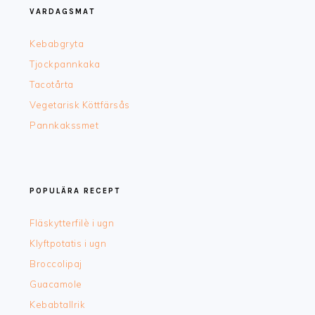
VARDAGSMAT
Kebabgryta
Tjockpannkaka
Tacotårta
Vegetarisk Köttfärsås
Pannkakssmet
POPULÄRA RECEPT
Fläskytterfilè i ugn
Klyftpotatis i ugn
Broccolipaj
Guacamole
Kebabtallrik