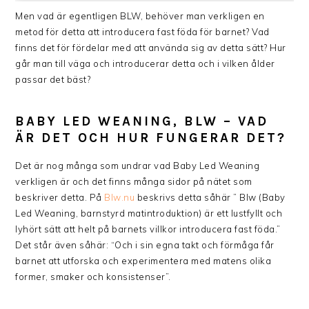
Men vad är egentligen BLW, behöver man verkligen en
metod för detta att introducera fast föda för barnet? Vad
finns det för fördelar med att använda sig av detta sätt? Hur
går man till väga och introducerar detta och i vilken ålder
passar det bäst?
BABY LED WEANING, BLW – VAD
ÄR DET OCH HUR FUNGERAR DET?
Det är nog många som undrar vad Baby Led Weaning
verkligen är och det finns många sidor på nätet som
beskriver detta. På
Blw.nu
beskrivs detta såhär ” Blw (Baby
Led Weaning, barnstyrd matintroduktion) är ett lustfyllt och
lyhört sätt att helt på barnets villkor introducera fast föda.”
Det står även såhär: “Och i sin egna takt och förmåga får
barnet att utforska och experimentera med matens olika
former, smaker och konsistenser”.