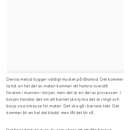
Denna metod bygger väldigt mycket på tålamod. Det kommer
ta tid, en hel del av maten kommer att hamna överallt
förutom i munnen i början, men det är en del av processen. I
början handlar det om att barnet ska tycka det är roligt och
börja visa intresse för maten. Det ska gå i barnets takt. Det
kommer bli en hel del kladd, men låt det bli så.
Det finns faktiskt även de som säger att att låta barnen