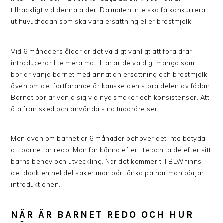
tillräckligt vid denna ålder. Då maten inte ska få konkurrera
ut huvudfödan som ska vara ersättning eller bröstmjölk.
Vid 6 månaders ålder är det väldigt vanligt att föräldrar
introducerar lite mera mat. Här är de väldigt många som
börjar vänja barnet med annat än ersättning och bröstmjölk
även om det fortfarande är kanske den stora delen av födan.
Barnet börjar vänja sig vid nya smaker och konsistenser. Att
äta från sked och använda sina tuggrörelser.
Men även om barnet är 6 månader behöver det inte betyda
att barnet är redo. Man får känna efter lite och ta de efter sitt
barns behov och utveckling. När det kommer till BLW finns
det dock en hel del saker man bör tänka på när man börjar
introduktionen.
NÄR ÄR BARNET REDO OCH HUR