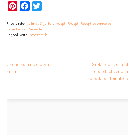
Pinterest
Facebook
Twitter
Filed Under:
Julmat & julbord recept
,
Recept
,
Recept baserade på
ingredienser
,
Senaste
Tagged With:
mozzarella
Previous
Next
« Kanelkola med brynt
Grekisk pizza med
Post:
Post:
smör
fetaost, oliver och
soltorkade tomater »