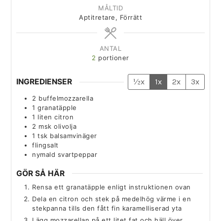
MÅLTID
Aptitretare, Förrätt
ANTAL
2
portioner
INGREDIENSER
½x
1x
2x
3x
2
buffelmozzarella
1
granatäpple
1
liten
citron
2
msk
olivolja
1
tsk
balsamvinäger
flingsalt
nymald svartpeppar
GÖR SÅ HÄR
Rensa ett granatäpple enligt instruktionen ovan
Dela en citron och stek på medelhög värme i en
stekpanna tills den fått fin karamelliserad yta
Lägg mozzarellan på ett litet fat och häll över