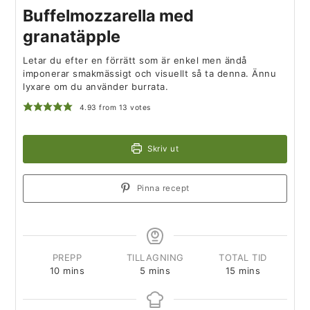
Buffelmozzarella med
granatäpple
Letar du efter en förrätt som är enkel men ändå
imponerar smakmässigt och visuellt så ta denna. Ännu
lyxare om du använder burrata.
4.93
from
13
votes
Skriv ut
Pinna recept
PREPP
TILLAGNING
TOTAL TID
10
mins
5
mins
15
mins