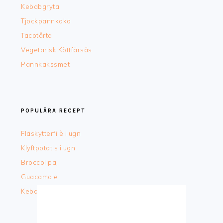
Kebabgryta
Tjockpannkaka
Tacotårta
Vegetarisk Köttfärsås
Pannkakssmet
POPULÄRA RECEPT
Fläskytterfilè i ugn
Klyftpotatis i ugn
Broccolipaj
Guacamole
Kebabtallrik