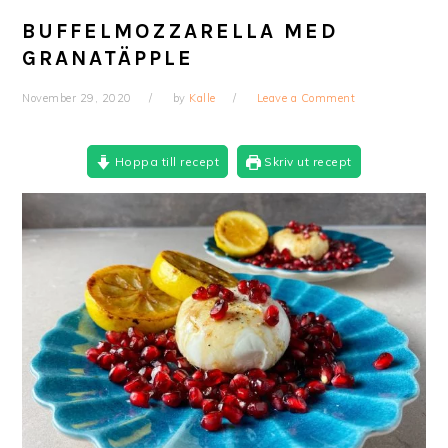
BUFFELMOZZARELLA MED
GRANATÄPPLE
November 29, 2020
by
Kalle
Leave a Comment
Hoppa till recept
Skriv ut recept