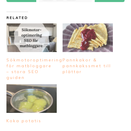
RELATED
Sökmotoroptimering
Pannkakor &
för matbloggare
pannkakssmet till
– stora SEO
plättar
guiden
Koka potatis