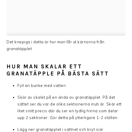
Det knepiga i detta är hur man får ut kärnorna från
granatäpplet.
HUR MAN SKALAR ETT
GRANATÄPPLE PÅ BÄSTA SÄTT
Fyll en bunke med vatten
Skär av skalet på en ända av granatäpplet. På det
sättet ser du var de olika sektionerna inuti är. Skär ett
litet snitt precis där du ser en tydlig hinna som delar
upp 2 sektioner. Gör detta på ytterligare 1-2 ställen.
Lägg ner granatäpplet i vattnet och bryt isär