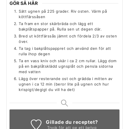
GÖR SÅ HÄR
Sätt ugnen på 225 grader. Riv osten. Värm på
köttfärssåsen
Ta fram en stor skärbräda och lägg ett
bakplåtspapper på. Rulla sen ut degen där.
Bred ut köttfärssås jämnt och fördela 2/3 av osten
över.
Ta tag i bakplåtspappret och använd den för att
rulla ihop degen
Ta en vass kniv och skär i ca 2 cm rullar. Lägg dom
på en bakplåtsklädd ugnsplåt och pensla sidorna
med vatten
Lägg över resterande ost och grädda i mitten av
ugnen i ca 12 min (beror lite på ugnen och hur
krispigt/degigt du vill ha det)
Gillade du receptet?
Tryck för att ge ett betyg