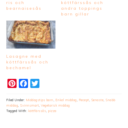
ris och
köttfärssås och
bearnaisesås
andra toppings
barn gillar
Lasagne med
köttfärssås och
bechamel
Pinterest
Facebook
Twitter
Filed Under:
Middagstips barn
,
Enkel middag
,
Recept
,
Senaste
,
Snabb
middag
,
Svinnsmart
,
Vegetarisk middag
Tagged With:
köttfärssås
,
pizza