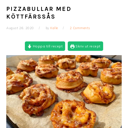
PIZZABULLAR MED
KÖTTFÄRSSÅS
August 26, 2020
by
Kalle
2 Comments
Hoppa till recept
Skriv ut recept