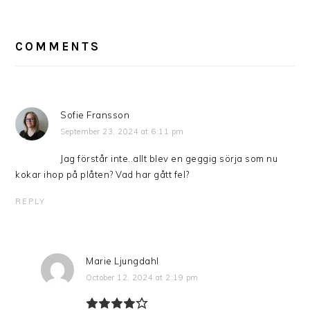
READER
INTERACTIONS
COMMENTS
Sofie Fransson
September 23, 2024 at 6:11 pm
Jag förstår inte..allt blev en geggig sörja som nu
kokar ihop på plåten? Vad har gått fel?
REPLY
Marie Ljungdahl
October 12, 2024 at 2:19 pm