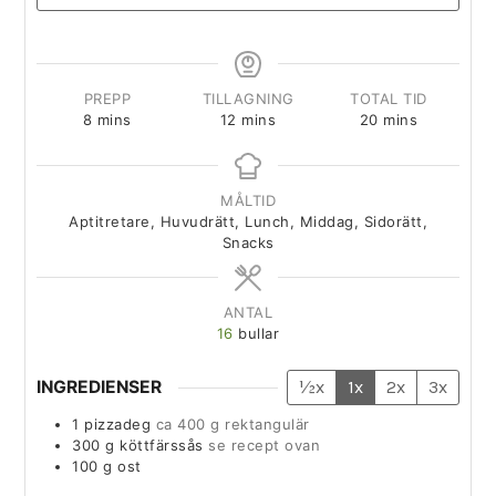
PREPP
TILLAGNING
TOTAL TID
8
mins
12
mins
20
mins
MÅLTID
Aptitretare, Huvudrätt, Lunch, Middag, Sidorätt,
Snacks
ANTAL
16
bullar
INGREDIENSER
½x
1x
2x
3x
1
pizzadeg
ca 400 g rektangulär
300
g
köttfärssås
se recept ovan
100
g
ost