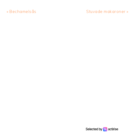
Previous
Next
« Bechamelsås
Stuvade makaroner »
Post:
Post: