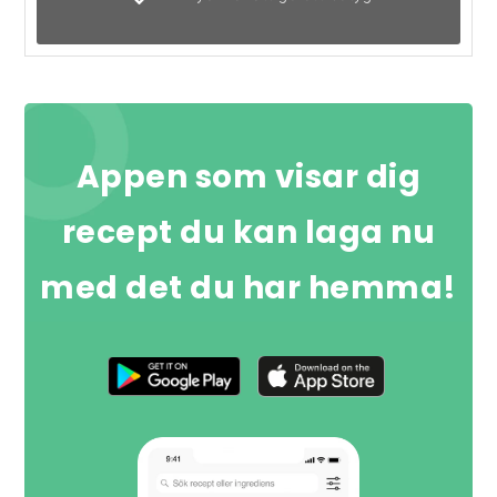
Appen som visar dig
recept du kan laga nu
med det du har hemma!