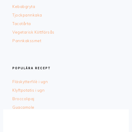
Kebabgryta
Tjockpannkaka
Tacotårta
Vegetarisk Köttfärsås
Pannkakssmet
POPULÄRA RECEPT
Fläskytterfilè i ugn
Klyftpotatis i ugn
Broccolipaj
Guacamole
Kebabtallrik