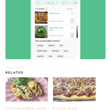
RELATED
Köttfärslåda med
Pizza med