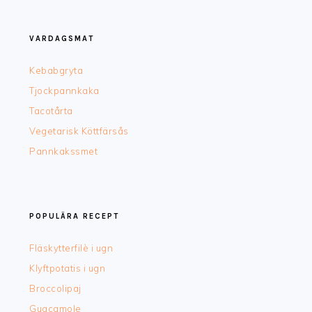
FOOTER
VARDAGSMAT
Kebabgryta
Tjockpannkaka
Tacotårta
Vegetarisk Köttfärsås
Pannkakssmet
POPULÄRA RECEPT
Fläskytterfilè i ugn
Klyftpotatis i ugn
Broccolipaj
Guacamole