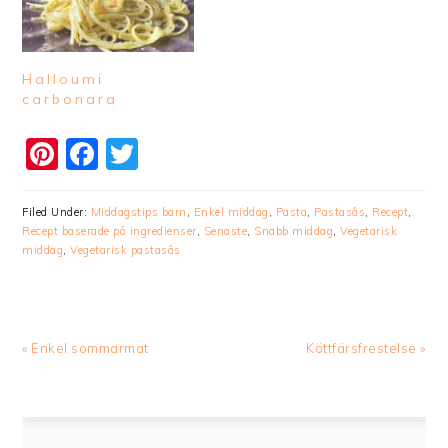
Halloumi
carbonara
Pinterest
Facebook
Twitter
Filed Under:
Middagstips barn
,
Enkel middag
,
Pasta
,
Pastasås
,
Recept
,
Recept baserade på ingredienser
,
Senaste
,
Snabb middag
,
Vegetarisk
middag
,
Vegetarisk pastasås
Previous
Next
« Enkel sommarmat
Köttfärsfrestelse »
Post:
Post: