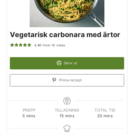
Vegetarisk carbonara med ärtor
4.80
from
10
votes
Skriv ut
Pinna recept
PREPP
TILLAGNING
TOTAL TID
5
mins
15
mins
20
mins