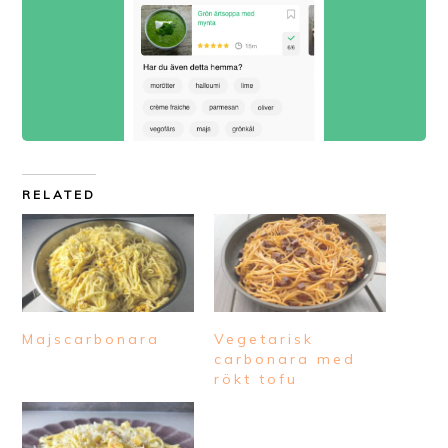
RELATED
Majscarbonara
Vegetarisk
carbonara med
rökt tofu