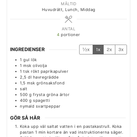
MÅLTID
Huvudrätt, Lunch, Middag
ANTAL
4
portioner
INGREDIENSER
½x
1x
2x
3x
1
gul lök
1
msk
olivolja
1
tsk
rökt paprikapulver
2,5
dl
havregrädde
1,5
msk
grönsaksfond
salt
500
g
frysta gröna ärtor
400
g
spagetti
nymald svartpeppar
GÖR SÅ HÄR
Koka upp väl saltat vatten i en pastakastrull. Koka
pastan 1 min kortare än vad instruktionerna säger.