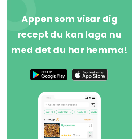
Appen som visar dig
recept du kan laga nu
med det du har hemma!