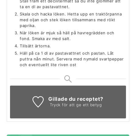
Ställ fram ett decilitermått så du inte glömmer att
ta en dl av pastavattnet.
Skala och hacka löken. Hetta upp en traktörpanna
med oljan och stek löken tillsammans med rökt
paprika.
När löken är mjuk så häll på havregrädden och
fond. Smaka av med salt.
Tillsätt ärtorna.
Häll på ca 1 dl av pastavattnet och pastan. Låt
puttra nån minut. Servera med nymald svartpeppar
och eventuellt lite riven ost
Gillade du receptet?
Tryck för att ge ett betyg