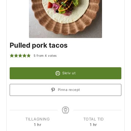
Pulled pork tacos
5
from
4
votes
Skriv ut
Pinna recept
TILLAGNING
TOTAL TID
1
hr
1
hr