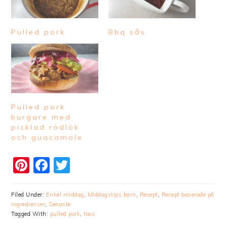
Pulled pork
Bbq sås
Pulled pork
burgare med
picklad rödlök
och guacamole
Pinterest
Facebook
Twitter
Filed Under:
Enkel middag
,
Middagstips barn
,
Recept
,
Recept baserade på
ingredienser
,
Senaste
Tagged With:
pulled pork
,
taco