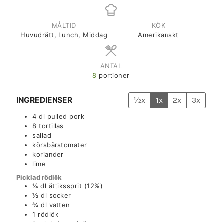
MÅLTID
KÖK
Huvudrätt, Lunch, Middag
Amerikanskt
ANTAL
8
portioner
INGREDIENSER
½x
1x
2x
3x
4
dl
pulled pork
8
tortillas
sallad
körsbärstomater
koriander
lime
Picklad rödlök
¼
dl
ättikssprit (12%)
½
dl
socker
¾
dl
vatten
1
rödlök