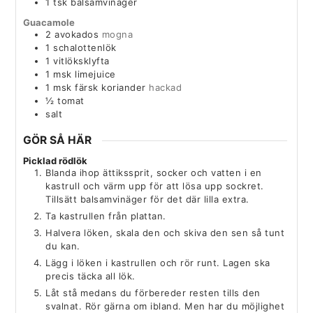
1
tsk
balsamvinäger
Guacamole
2
avokados
mogna
1
schalottenlök
1
vitlöksklyfta
1
msk
limejuice
1
msk
färsk koriander
hackad
½
tomat
salt
GÖR SÅ HÄR
Picklad rödlök
Blanda ihop ättikssprit, socker och vatten i en
kastrull och värm upp för att lösa upp sockret.
Tillsätt balsamvinäger för det där lilla extra.
Ta kastrullen från plattan.
Halvera löken, skala den och skiva den sen så tunt
du kan.
Lägg i löken i kastrullen och rör runt. Lagen ska
precis täcka all lök.
Låt stå medans du förbereder resten tills den
svalnat. Rör gärna om ibland. Men har du möjlighet