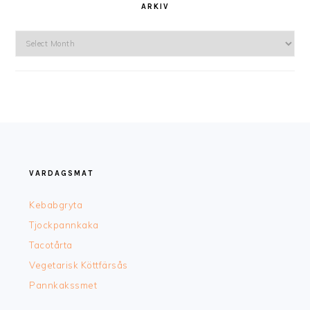
ARKIV
Arkiv
FOOTER
VARDAGSMAT
Kebabgryta
Tjockpannkaka
Tacotårta
Vegetarisk Köttfärsås
Pannkakssmet