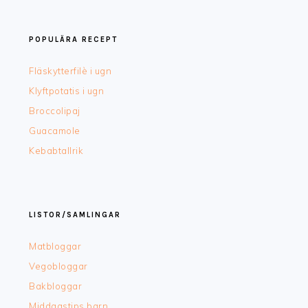
POPULÄRA RECEPT
Fläskytterfilè i ugn
Klyftpotatis i ugn
Broccolipaj
Guacamole
Kebabtallrik
LISTOR/SAMLINGAR
Matbloggar
Vegobloggar
Bakbloggar
Middagstips barn