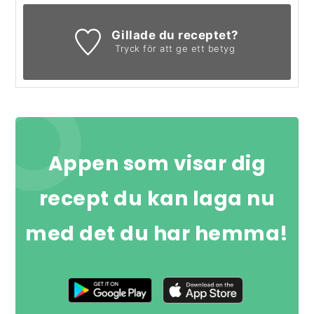
Gillade du receptet?
Tryck för att ge ett betyg
Appen som visar dig
recept du kan laga nu
med det du har hemma!