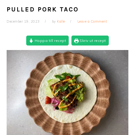
PULLED PORK TACO
December 19, 2023
by
Kalle
Leave a Comment
Hoppa till recept
Skriv ut recept