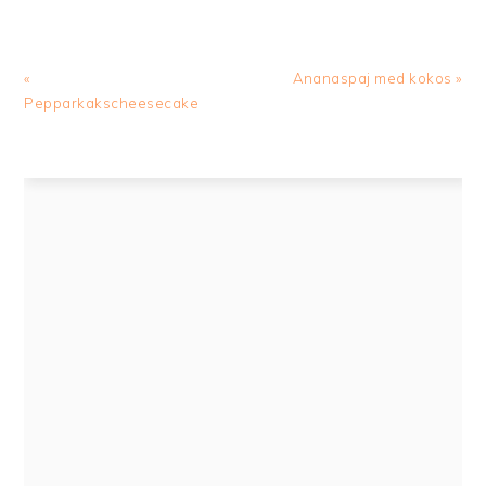
Previous
Next
«
Ananaspaj med kokos »
Post:
Post:
Pepparkakscheesecake