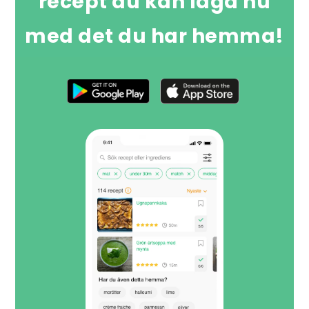
recept du kan laga nu
med det du har hemma!