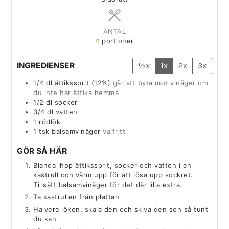
ANTAL
4
portioner
INGREDIENSER
½x
1x
2x
3x
1/4
dl
ättikssprit (12%)
går att byta mot vinäger om
du inte har ättika hemma
1/2
dl
socker
3/4
dl
vatten
1
rödlök
1
tsk
balsamvinäger
valfritt
GÖR SÅ HÄR
Blanda ihop ättikssprit, socker och vatten i en
kastrull och värm upp för att lösa upp sockret.
Tillsätt balsamvinäger för det där lilla extra.
Ta kastrullen från plattan
Halvera löken, skala den och skiva den sen så tunt
du kan.