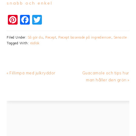
snabb och enkel
Pinterest
Facebook
Twitter
Filed Under:
Så gör du
,
Recept
,
Recept baserade på ingredienser
,
Senaste
Tagged With:
rödlök
Previous
Next
« Fillimpa med julkryddor
Guacamole och tips hur
Post:
Post:
man håller den grön »