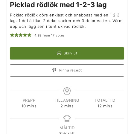
Picklad rödlök med 1-2-3 lag
Picklad rödlök görs enklast och snabbast med en 1 2 3
lag. 1 del ättika, 2 delar socker och 3 delar vatten. Värm
upp och lägg sen i tunt skivad rödlök.
4.89
from
17
votes
Skriv ut
Pinna recept
PREPP
TILLAGNING
TOTAL TID
10
mins
2
mins
12
mins
MÅLTID
Sidorätt