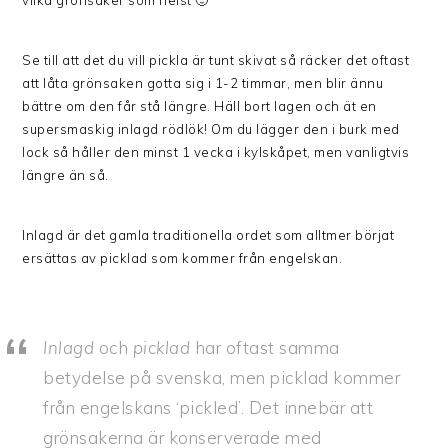
vilka grönsaker som helst 🙂
Se till att det du vill pickla är tunt skivat så räcker det oftast
att låta grönsaken gotta sig i 1-2 timmar, men blir ännu
bättre om den får stå längre. Häll bort lagen och ät en
supersmaskig inlagd rödlök! Om du lägger den i burk med
lock så håller den minst 1 vecka i kylskåpet, men vanligtvis
längre än så.
Inlagd är det gamla traditionella ordet som alltmer börjat
ersättas av picklad som kommer från engelskan.
Inlagd
och
picklad
har oftast samma
betydelse på svenska, men picklad kommer
från engelskans ‘
pickled’
. Det innebär att
grönsakerna är konserverade med