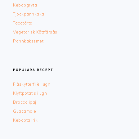
Kebabgryta
Tjockpannkaka
Tacotårta
Vegetarisk Köttfärsås
Pannkakssmet
POPULÄRA RECEPT
Fläskytterfilè i ugn
Klyftpotatis i ugn
Broccolipaj
Guacamole
Kebabtallrik