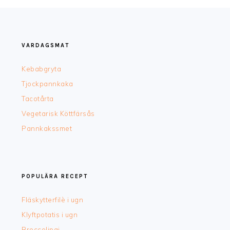
FOOTER
VARDAGSMAT
Kebabgryta
Tjockpannkaka
Tacotårta
Vegetarisk Köttfärsås
Pannkakssmet
POPULÄRA RECEPT
Fläskytterfilè i ugn
Klyftpotatis i ugn
Broccolipaj