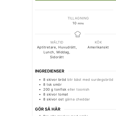
TILLAGNING
10
mins
MÅLTID
KÖK
Aptitretare, Huvudrätt,
Amerikanskt
Lunch, Middag,
Sidorätt
INGREDIENSER
8
skivor
bröd
blir bäst med surdegsbröd
8
tsk
smör
200
g
tonfisk
eller toonish
8
skivor
tomat
8
skivor
ost
gärna cheddar
GÖR SÅ HÄR