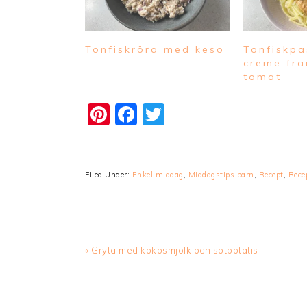
Tonfiskröra med keso
Tonfiskp
creme fra
tomat
Pinterest
Facebook
Twitter
Filed Under:
Enkel middag
,
Middagstips barn
,
Recept
,
Rece
Previous
« Gryta med kokosmjölk och sötpotatis
Post: