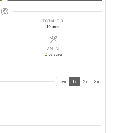
TOTAL TID
10
mins
ANTAL
2
personer
½x
1x
2x
3x