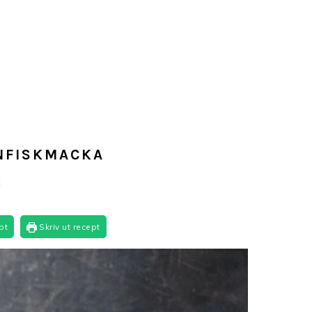
ONFISKMACKA
t
pt
Skriv ut recept