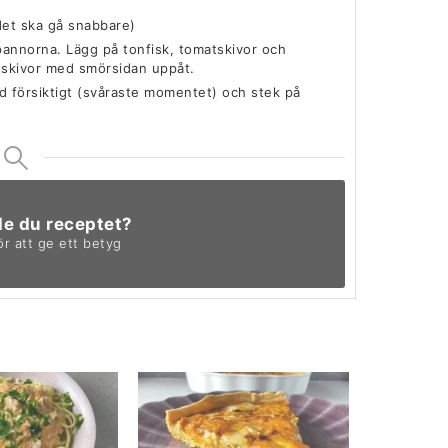
det ska gå snabbare)
pannorna. Lägg på tonfisk, tomatskivor och
dskivor med smörsidan uppåt.
änd försiktigt (svåraste momentet) och stek på
de du receptet?
ör att ge ett betyg