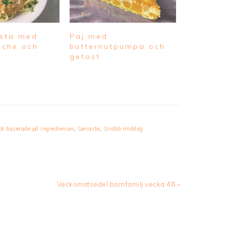
asta med
Paj med
iche och
butternutpumpa och
getost
pt baserade på ingredienser
,
Senaste
,
Snabb middag
Next
Veckomatsedel barnfamilj vecka 48 »
Post: