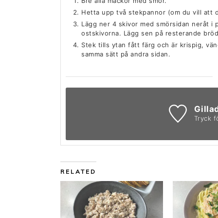
Bre alla mackor med smör.
Hetta upp två stekpannor (om du vill att 
Lägg ner 4 skivor med smörsidan neråt i 
ostskivorna. Lägg sen på resterande brö
Stek tills ytan fått färg och är krispig, v
samma sätt på andra sidan.
Gilla
Tryck f
RELATED