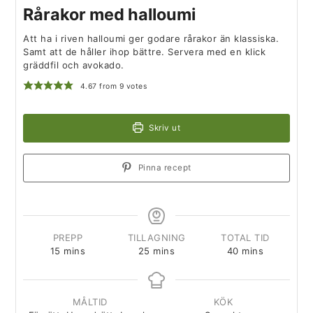
Rårakor med halloumi
Att ha i riven halloumi ger godare rårakor än klassiska.
Samt att de håller ihop bättre. Servera med en klick
gräddfil och avokado.
4.67
from
9
votes
Skriv ut
Pinna recept
PREPP
TILLAGNING
TOTAL TID
15
mins
25
mins
40
mins
MÅLTID
KÖK