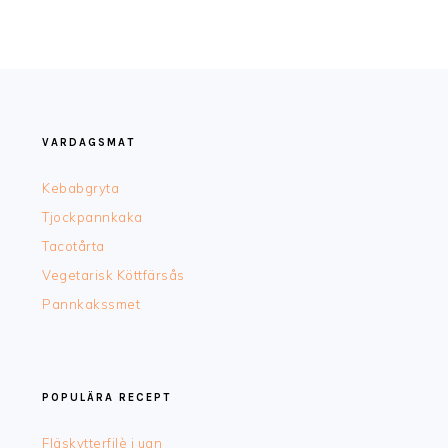
FOOTER
VARDAGSMAT
Kebabgryta
Tjockpannkaka
Tacotårta
Vegetarisk Köttfärsås
Pannkakssmet
POPULÄRA RECEPT
Fläskytterfilè i ugn