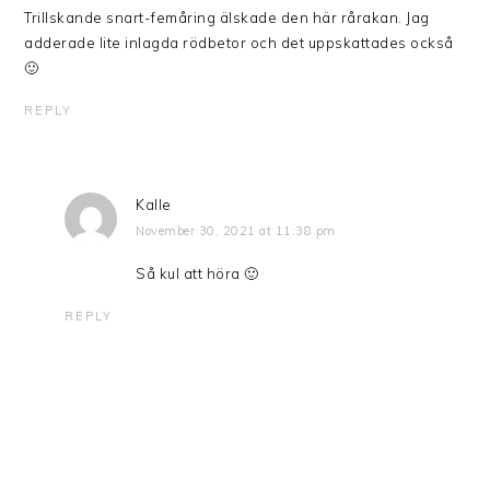
Trillskande snart-femåring älskade den här rårakan. Jag
adderade lite inlagda rödbetor och det uppskattades också
🙂
REPLY
Kalle
November 30, 2021 at 11:38 pm
Så kul att höra 🙂
REPLY