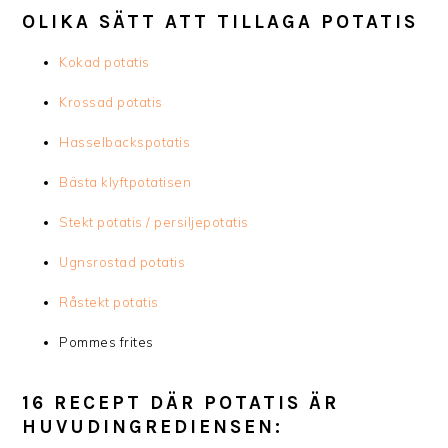
OLIKA SÄTT ATT TILLAGA POTATIS
Kokad potatis
Krossad potatis
Hasselbackspotatis
Bästa klyftpotatisen
Stekt potatis / persiljepotatis
Ugnsrostad potatis
Råstekt potatis
Pommes frites
16 RECEPT DÄR POTATIS ÄR
HUVUDINGREDIENSEN: