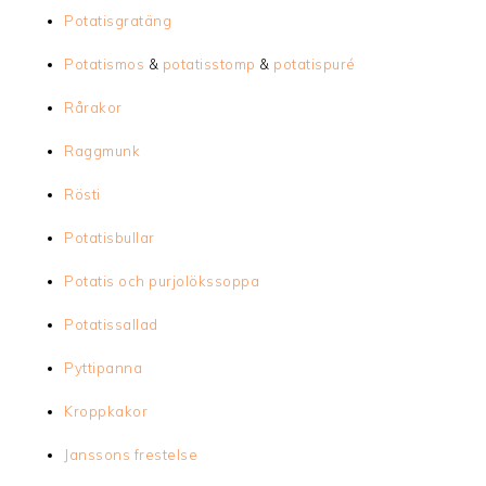
Potatisgratäng
Potatismos
&
potatisstomp
&
potatispuré
Rårakor
Raggmunk
Rösti
Potatisbullar
Potatis och purjolökssoppa
Potatissallad
Pyttipanna
Kroppkakor
Janssons frestelse