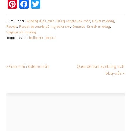
Pinterest
Facebook
Twitter
Filed Under:
Middagstips barn
,
Billig vegetarisk mat
,
Enkel middag
,
Recept
,
Recept baserade på ingredienser
,
Senaste
,
Snabb middag
,
Vegetarisk middag
Tagged With:
halloumi
,
potatis
Previous
Next
« Gnocchi i ädelostsås
Quesadillas kyckling och
Post:
Post:
bbq-sås »