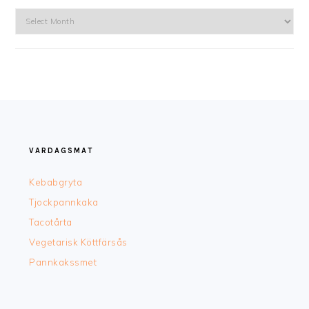
Arkiv
FOOTER
VARDAGSMAT
Kebabgryta
Tjockpannkaka
Tacotårta
Vegetarisk Köttfärsås
Pannkakssmet