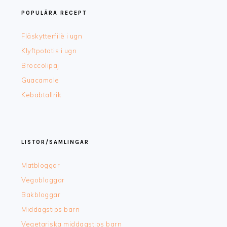
POPULÄRA RECEPT
Fläskytterfilè i ugn
Klyftpotatis i ugn
Broccolipaj
Guacamole
Kebabtallrik
LISTOR/SAMLINGAR
Matbloggar
Vegobloggar
Bakbloggar
Middagstips barn
Vegetariska middagstips barn