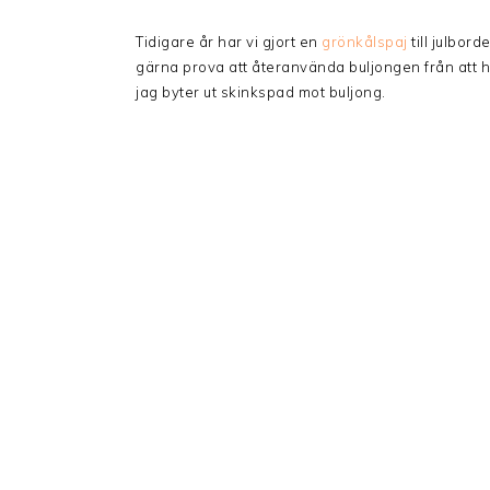
Tidigare år har vi gjort en
grönkålspaj
till julbord
gärna prova att återanvända buljongen från att 
jag byter ut skinkspad mot buljong.