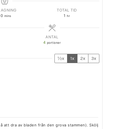
LAGNING
TOTAL TID
50
1
mins
hr
ANTAL
4
portioner
½x
1x
2x
3x
å att dra av bladen från den grova stammen). Skölj