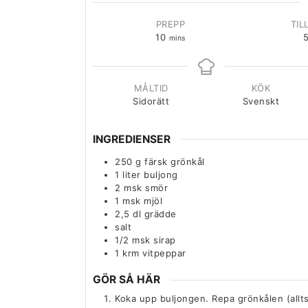
PREPP
TIL
10
mins
MÅLTID
KÖK
Sidorätt
Svenskt
INGREDIENSER
250
g
färsk grönkål
1
liter
buljong
2
msk
smör
1
msk
mjöl
2,5
dl
grädde
salt
1/2
msk
sirap
1
krm
vitpeppar
GÖR SÅ HÄR
Koka upp buljongen. Repa grönkålen (allts