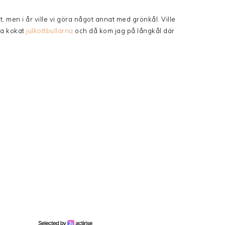
et, men i år ville vi göra något annat med grönkål. Ville
ha kokat
julköttbullarna
och då kom jag på långkål där