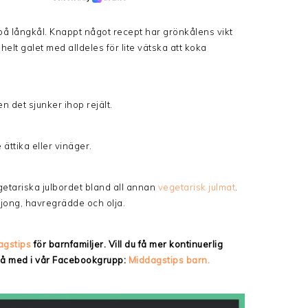
 på långkål. Knappt något recept har grönkålens vikt
t galet med alldeles för lite vätska att koka
n det sjunker ihop rejält.
 ättika eller vinäger.
etariska julbordet bland all annan
vegetarisk julmat
.
jong, havregrädde och olja.
agstips
för barnfamiljer. Vill du få mer kontinuerlig
 då med i vår Facebookgrupp:
Middagstips barn.