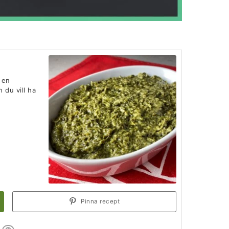
 en
 du vill ha
Pinna recept