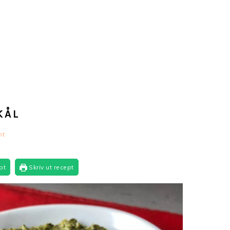
KÅL
nt
pt
Skriv ut recept