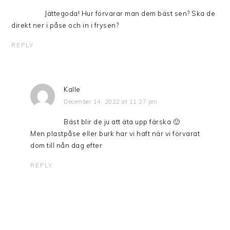
Jättegoda! Hur förvarar man dem bäst sen? Ska de
direkt ner i påse och in i frysen?
REPLY
Kalle
December 14, 2022 at 11:27 pm
Bäst blir de ju att äta upp färska 🙂
Men plastpåse eller burk har vi haft när vi förvarat
dom till nån dag efter
REPLY