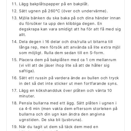
Lägg bakplåtspapper på en bakplåt.
Sätt ugnen på 260°C (över och undervärme).
Mjöla bänken du ska baka på och dina händer innan
du försöker ta upp den klibbiga degen. En
degskrapa kan vara smidigt att ha för att få med sig
allt.
Dela degen i 16 delar och dra/rulla ut bitarna till
långa rep, men försök att använda så lite extra mjöl
som möjligt. Rulla dem sedan till en S-form.
Placera dem på bakplåten med ca 1 cm mellanrum
(vi vill att de jäser ihop lite så att de håller sig
saftiga).
Sätt ett russin på vardera ände av bullen och tryck
in det så det inte sticker ut men fortfarande syns.
Lägg en kökshandduk över plåten och vänta 10
minuter.
Pensla bullarna med ett ägg. Sätt plåten i ugnen i
ca 4-6 min (men vakta dem eftersom storleken på
bullarna och din ugn kan ändra den angivna
ugnstiden. De ska bli ljusbruna).
När du tagit ut dem så täck dem med en