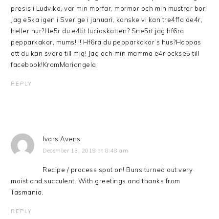
presis i Ludvika, var min morfar, mormor och min mustrar bor!
Jag e5ka igen i Sverige i januari, kanske vi kan tre4ffa de4r,
heller hur?He5r du e4tit luciaskatten? Sne5rt jag hf6ra
pepparkakor, mums!!!! Hf6ra du pepparkakor’s hus?Hoppas
att du kan svara till mig! Jag och min mamma e4r ockse5 till
facebook!KramMariangela
REPLY
Ivars Avens
December 13, 2019 at 8:48 am
Recipe / process spot on! Buns turned out very
moist and succulent. With greetings and thanks from
Tasmania.
REPLY