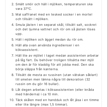
Smält smör och häll i mjölken, temperaturen ska
vara 37°C.
Mal saffranet med en tesked socker i en mortel
och tillsätt i mjölken.
Smula jästen i en separat skål, tillsätt salt, sockret
och det ljumna vattnet och rör om så jästen löses
upp.
Häll i mjölken och ägget medan du rör om.
Häll alla ovan använda ingredienser i en
köksassistent.
Häll lite av mjölet i taget medan assistenten arbetar
på låg fart. Du behöver troligen tillsätta mer mjöl
om den är för kladdig för att jobba med. Den ska
börja släppa från kanterna.
Tillsätt de mesta av russinen (utan vätskan såklart)
till smeten men lämna några till dekoration (32
russin om du gör 16 bullar).
Låt degen arbetas i köksassistenten (eller knåda
med händerna) i ca 10 min.
Täck skålen med en handduk och låt jäsa i en timme
eller lite längre (max 1,5 timmar).