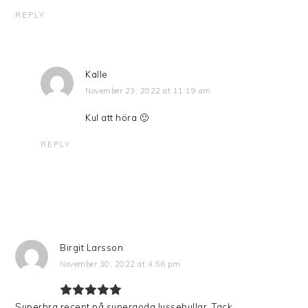
REPLY
Kalle
November 23, 2022 at 11:19 am
Kul att höra 🙂
REPLY
Birgit Larsson
November 30, 2022 at 4:56 pm
Superbra recept på supergoda lussebullar. Tack