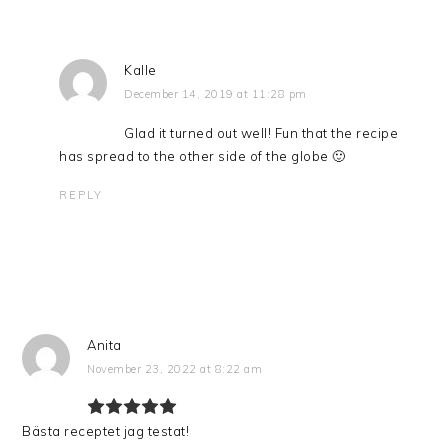
Kalle
December 14, 2019 at 11:28 pm
Glad it turned out well! Fun that the recipe
has spread to the other side of the globe 🙂
REPLY
Anita
November 23, 2022 at 8:22 am
Bästa receptet jag testat!