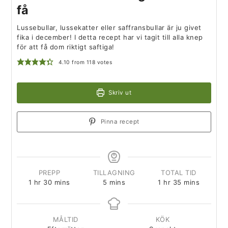
få
Lussebullar, lussekatter eller saffransbullar är ju givet
fika i december! I detta recept har vi tagit till alla knep
för att få dom riktigt saftiga!
4.10
from
118
votes
Skriv ut
Pinna recept
PREPP
TILLAGNING
TOTAL TID
1
hr
30
mins
5
mins
1
hr
35
mins
MÅLTID
KÖK