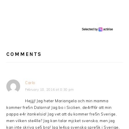
READER
INTERACTIONS
COMMENTS
Carlo
February 18, 2016 at 8:30 pm
Hejjjj! Jag heter Mariangela och min mamma
kommer fre5n Dalarna! Jag bo i Sicilien, de4rff6r att min
pappa e4r itankelsia! Jag vet att du kommer fre5n Sverige,
men vilken ste4lle? Jag kan talar mjcket svenska, men jag
kan inte skriva se5 bra! Jag le4sa svenska spre5k i Sverige,