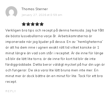
Thomas Sterner
January 27, 2026 at 8:59 am
Verkligen bra tips och recept på denna hemsida. Jag har fått
de bästa lussebullarna varje år. Arbetskamraterna är
imponerade när jag bjuder på dessa. En av ”hemligheterna”
är att ha dem inne i ugnen exakt rätt tid vilket kanske är 1
minut längre än vad som står i receptet. Är de inne för länge
så blir de lätt lite torra, är de inne för kort tid blir de inte
färdiggräddade. Detta beror väldigt mycket på hur din ugn är
och fungerar. De ska vara lite lätt bruna men inte mer. En
minut mer är dock bättre än en minut för lite. Tack för ett bra
recept.
REPLY