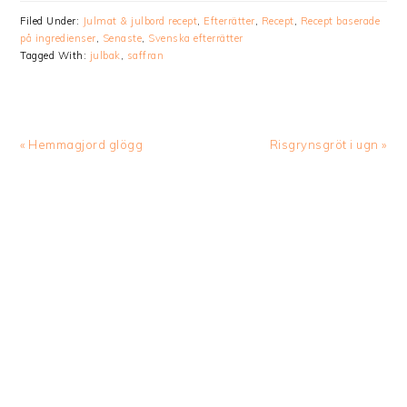
Filed Under:
Julmat & julbord recept
,
Efterrätter
,
Recept
,
Recept baserade
på ingredienser
,
Senaste
,
Svenska efterrätter
Tagged With:
julbak
,
saffran
Previous
Next
« Hemmagjord glögg
Risgrynsgröt i ugn »
Post:
Post: