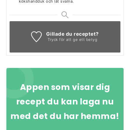
kökshandduk och låt svalna.
Gillade du receptet?
Tryck för att ge ett betyg
Appen som visar dig
recept du kan laga nu
med det du har hemma!