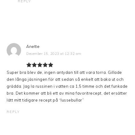
REPLY
Anette
December 15, 2023 at 12:32 am
Super bra blev de, ingen antydan till att vara torra. Gillade
den långa jäsningen för att sedan så enkelt att baka ut och
grädda. Jag la russinen i vatten ca 1,5 timme och det funkade
bra. Det kommer att bli ett av mina favoritrecept, det ersätter
lätt mitt tidigare recept på “lussebullar”
REPLY