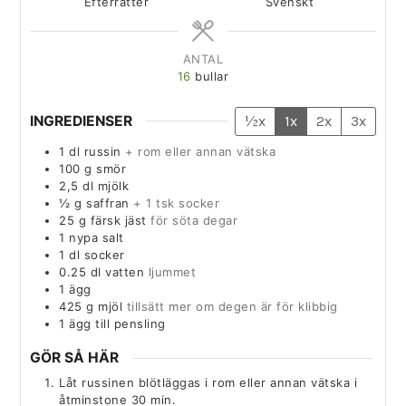
Efterrätter
Svenskt
ANTAL
16
bullar
INGREDIENSER
½x
1x
2x
3x
1
dl
russin
+ rom eller annan vätska
100
g
smör
2,5
dl
mjölk
½
g
saffran
+ 1 tsk socker
25
g
färsk jäst
för söta degar
1
nypa
salt
1
dl
socker
0.25
dl
vatten
ljummet
1
ägg
425
g
mjöl
tillsätt mer om degen är för klibbig
1
ägg till pensling
GÖR SÅ HÄR
Låt russinen blötläggas i rom eller annan vätska i
åtminstone 30 min.