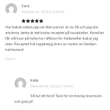
Sara
December 23, 2022 at 3:34 am
Har bakat sedan jag var liten parvel, är nu 38 och jag ska
erkänna, detta är det bästa receptet på lussekatter. Kesellan
får stå kvar på hyllorna i affären för hädanefter bakar jag
utan. Receptet fick toppbetyg även av resten av familjen
härhemma!
REPLY
Kalle
December 23, 2022 at 7:03 am
Så kul att höra! Tack för en trevlig recension
och god jul!