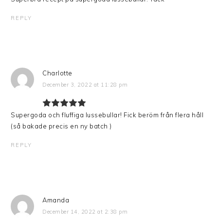
REPLY
Charlotte
December 3, 2022 at 11:28 pm
Supergoda och fluffiga lussebullar! Fick beröm från flera håll
(så bakade precis en ny batch )
REPLY
Amanda
December 14, 2022 at 2:38 pm