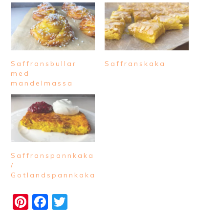
Saffransbullar
Saffranskaka
med
mandelmassa
Saffranspannkaka
/
Gotlandspannkaka
Pinterest
Facebook
Twitter