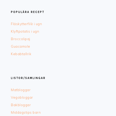
POPULÄRA RECEPT
Fläskytterfilè i ugn
Klyftpotatis i ugn
Broccolipaj
Guacamole
Kebabtallrik
LISTOR/SAMLINGAR
Matbloggar
Vegobloggar
Bakbloggar
Middagstips barn