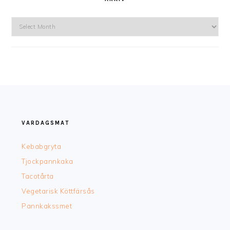
Arkiv
FOOTER
VARDAGSMAT
Kebabgryta
Tjockpannkaka
Tacotårta
Vegetarisk Köttfärsås
Pannkakssmet