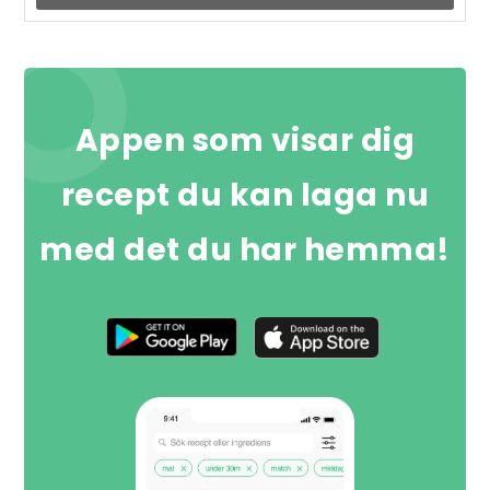
Appen som visar dig
recept du kan laga nu
med det du har hemma!