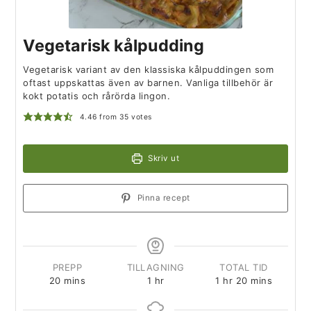
Vegetarisk kålpudding
Vegetarisk variant av den klassiska kålpuddingen som
oftast uppskattas även av barnen. Vanliga tillbehör är
kokt potatis och rårörda lingon.
4.46
from
35
votes
Skriv ut
Pinna recept
PREPP
TILLAGNING
TOTAL TID
20
mins
1
hr
1
hr
20
mins