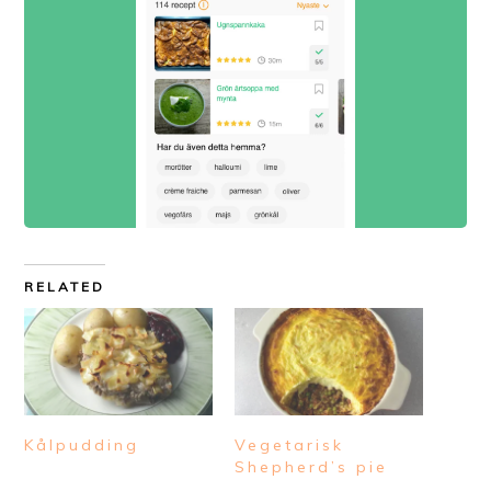
RELATED
Kålpudding
Vegetarisk
Shepherd’s pie