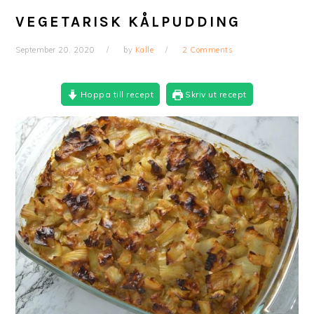
VEGETARISK KÅLPUDDING
September 20, 2020
by
Kalle
2 Comments
Hoppa till recept
Skriv ut recept