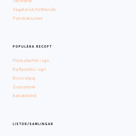
Tacotårta
Vegetarisk Köttfärsås
Pannkakssmet
POPULÄRA RECEPT
Fläskytterfilè i ugn
Klyftpotatis i ugn
Broccolipaj
Guacamole
Kebabtallrik
LISTOR/SAMLINGAR