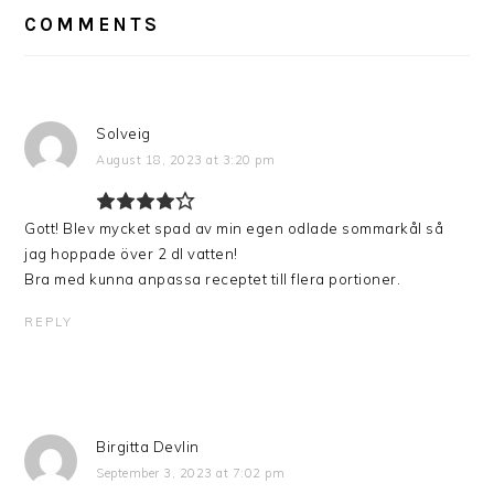
INTERACTIONS
COMMENTS
Solveig
August 18, 2023 at 3:20 pm
Gott! Blev mycket spad av min egen odlade sommarkål så
jag hoppade över 2 dl vatten!
Bra med kunna anpassa receptet till flera portioner.
REPLY
Birgitta Devlin
September 3, 2023 at 7:02 pm