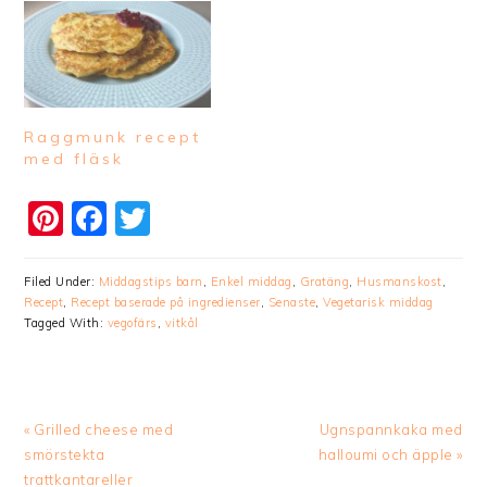
Raggmunk recept
med fläsk
Pinterest
Facebook
Twitter
Filed Under:
Middagstips barn
,
Enkel middag
,
Gratäng
,
Husmanskost
,
Recept
,
Recept baserade på ingredienser
,
Senaste
,
Vegetarisk middag
Tagged With:
vegofärs
,
vitkål
Previous
Next
« Grilled cheese med
Ugnspannkaka med
Post:
Post:
smörstekta
halloumi och äpple »
trattkantareller