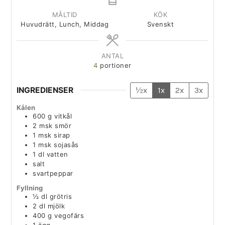
MÅLTID
KÖK
Huvudrätt, Lunch, Middag
Svenskt
ANTAL
4
portioner
INGREDIENSER
½x
1x
2x
3x
Kålen
600
g
vitkål
2
msk
smör
1
msk
sirap
1
msk
sojasås
1
dl
vatten
salt
svartpeppar
Fyllning
½
dl
grötris
2
dl
mjölk
400
g
vegofärs
1
ägg