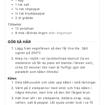
1
tsk
salt
½
tsk
vitpeppar
½
tsk
kryddpeppar
2
dl
grädde
Tillbehör
12
potatisar
8
msk
rårörda lingon
eller lingonsylt
GÖR SÅ HÄR
Lägg fram vegofärsen så den får tina lite. Sätt
ugnen på 200°C
Koka ris i mjölk i en tjockbottnad kastrull (ta en
medelstor så får du plats att blanda i färsen sen),
cirka 20 minuter tills riset är fluffigt (gör det
parallellt som kålen tillreds)
Kålen
Dela kålhuvudet och skär upp kålen i små tärningar.
Värm på 2 stekpannor med smör och fräs kålen i
några minuter, men inte så den blir färgad brun.
Häll över allt i en stekpanna. Addera sirap, soja,
vatten, salt & peppar. Låt sjuda under lock i ca 10