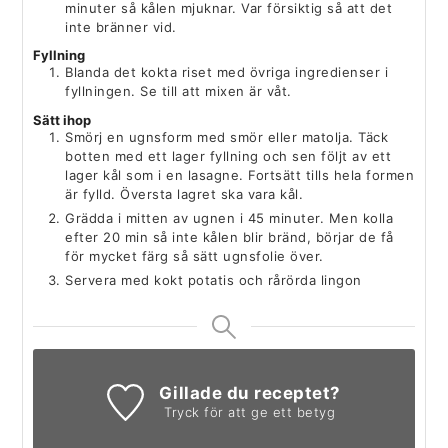
minuter så kålen mjuknar. Var försiktig så att det
inte bränner vid.
Fyllning
Blanda det kokta riset med övriga ingredienser i
fyllningen. Se till att mixen är våt.
Sätt ihop
Smörj en ugnsform med smör eller matolja. Täck
botten med ett lager fyllning och sen följt av ett
lager kål som i en lasagne. Fortsätt tills hela formen
är fylld. Översta lagret ska vara kål.
Grädda i mitten av ugnen i 45 minuter. Men kolla
efter 20 min så inte kålen blir bränd, börjar de få
för mycket färg så sätt ugnsfolie över.
Servera med kokt potatis och rårörda lingon
Gillade du receptet?
Tryck för att ge ett betyg