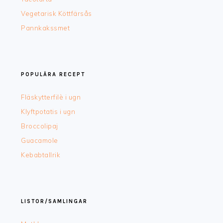
Vegetarisk Köttfärsås
Pannkakssmet
POPULÄRA RECEPT
Fläskytterfilè i ugn
Klyftpotatis i ugn
Broccolipaj
Guacamole
Kebabtallrik
LISTOR/SAMLINGAR