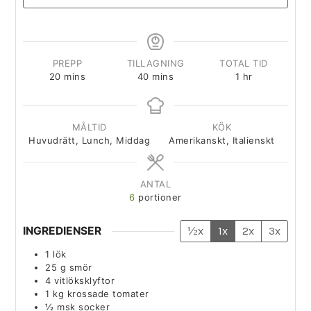
PREPP
TILLAGNING
TOTAL TID
20
mins
40
mins
1
hr
MÅLTID
KÖK
Huvudrätt, Lunch, Middag
Amerikanskt, Italienskt
ANTAL
6
portioner
INGREDIENSER
½x
1x
2x
3x
1
lök
25
g
smör
4
vitlöksklyftor
1
kg
krossade tomater
½
msk
socker