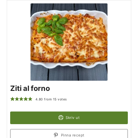
Ziti al forno
4.80
from
15
votes
Skriv ut
Pinna recept