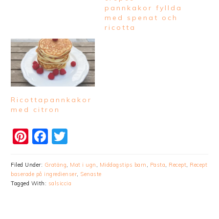
pannkakor fyllda
med spenat och
ricotta
Ricottapannkakor
med citron
Pinterest
Facebook
Twitter
Filed Under:
Gratäng
,
Mat i ugn
,
Middagstips barn
,
Pasta
,
Recept
,
Recept
baserade på ingredienser
,
Senaste
Tagged With:
salsiccia