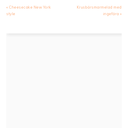
Previous
Next
« Cheesecake New York
Krusbärsmarmelad med
Post:
Post:
style
ingefära »