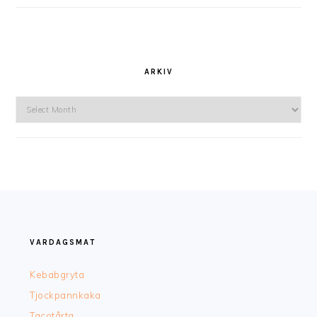
ARKIV
Arkiv
FOOTER
VARDAGSMAT
Kebabgryta
Tjockpannkaka
Tacotårta