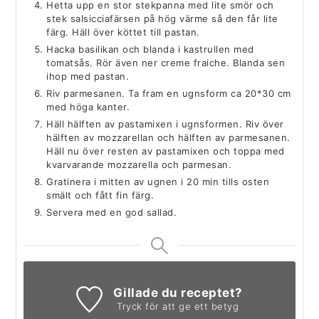
Hetta upp en stor stekpanna med lite smör och
stek salsicciafärsen på hög värme så den får lite
färg. Häll över köttet till pastan.
Hacka basilikan och blanda i kastrullen med
tomatsås. Rör även ner creme fraiche. Blanda sen
ihop med pastan.
Riv parmesanen. Ta fram en ugnsform ca 20*30 cm
med höga kanter.
Häll hälften av pastamixen i ugnsformen. Riv över
hälften av mozzarellan och hälften av parmesanen.
Häll nu över resten av pastamixen och toppa med
kvarvarande mozzarella och parmesan.
Gratinera i mitten av ugnen i 20 min tills osten
smält och fått fin färg.
Servera med en god sallad.
Gillade du receptet?
Tryck för att ge ett betyg