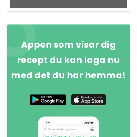
Appen som visar dig
recept du kan laga nu
med det du har hemma!