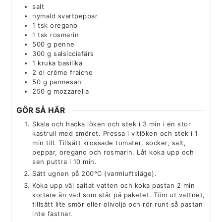
salt
nymald svartpeppar
1
tsk
oregano
1
tsk
rosmarin
500
g
penne
300
g
salsicciafärs
1
kruka
basilika
2
dl
crème fraiche
50
g
parmesan
250
g
mozzarella
GÖR SÅ HÄR
Skala och hacka löken och stek i 3 min i en stor
kastrull med smöret. Pressa i vitlöken och stek i 1
min till. Tillsätt krossade tomater, socker, salt,
peppar, oregano och rosmarin. Låt koka upp och
sen puttra i 10 min.
Sätt ugnen på 200°C (varmluftsläge).
Koka upp väl saltat vatten och koka pastan 2 min
kortare än vad som står på paketet. Töm ut vattnet,
tillsätt lite smör eller olivolja och rör runt så pastan
inte fastnar.