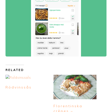
RELATED
Rödvinssås
Florentinska
crêpes –