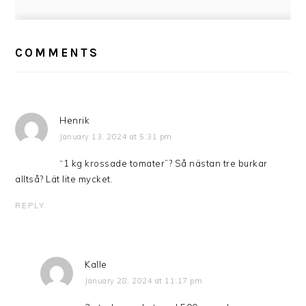
READER
INTERACTIONS
COMMENTS
Henrik
January 13, 2024 at 5:31 pm
“1 kg krossade tomater”? Så nästan tre burkar
alltså? Lät lite mycket.
REPLY
Kalle
January 28, 2024 at 11:17 pm