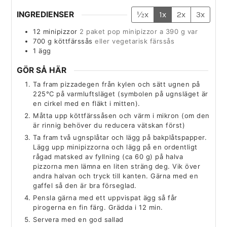
INGREDIENSER
½x
1x
2x
3x
12
minipizzor
2 paket pop minipizzor a 390 g var
700
g
köttfärssås
eller vegetarisk färssås
1
ägg
GÖR SÅ HÄR
Ta fram pizzadegen från kylen och sätt ugnen på
225°C på varmluftsläget (symbolen på ugnsläget är
en cirkel med en fläkt i mitten).
Måtta upp köttfärssåsen och värm i mikron (om den
är rinnig behöver du reducera vätskan först)
Ta fram två ugnsplåtar och lägg på bakplåtspapper.
Lägg upp minipizzorna och lägg på en ordentligt
rågad matsked av fyllning (ca 60 g) på halva
pizzorna men lämna en liten sträng deg. Vik över
andra halvan och tryck till kanten. Gärna med en
gaffel så den är bra förseglad.
Pensla gärna med ett uppvispat ägg så får
pirogerna en fin färg. Grädda i 12 min.
Servera med en god sallad