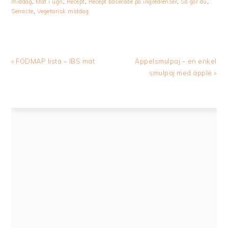
middag
,
Mat i ugn
,
Recept
,
Recept baserade på ingredienser
,
Så gör du
,
Senaste
,
Vegetarisk middag
Previous
Next
« FODMAP lista – IBS mat
Äppelsmulpaj – en enkel
Post:
Post:
smulpaj med äpple »