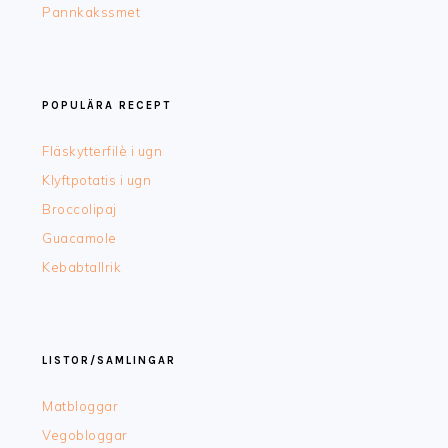
Pannkakssmet
POPULÄRA RECEPT
Fläskytterfilè i ugn
Klyftpotatis i ugn
Broccolipaj
Guacamole
Kebabtallrik
LISTOR/SAMLINGAR
Matbloggar
Vegobloggar