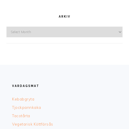
ARKIV
Arkiv
FOOTER
VARDAGSMAT
Kebabgryta
Tjockpannkaka
Tacotårta
Vegetarisk Köttfärsås