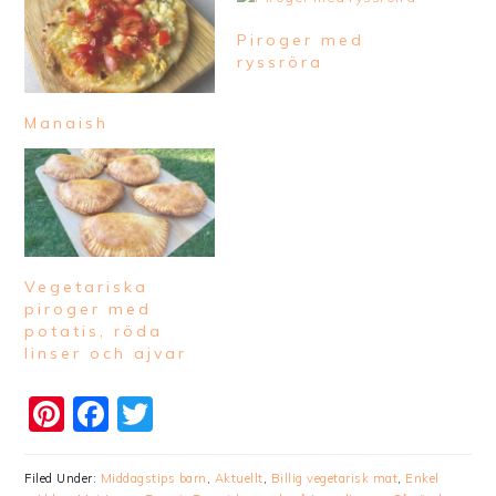
Piroger med
ryssröra
Manaish
Vegetariska
piroger med
potatis, röda
linser och ajvar
Pinterest
Facebook
Twitter
Filed Under:
Middagstips barn
,
Aktuellt
,
Billig vegetarisk mat
,
Enkel