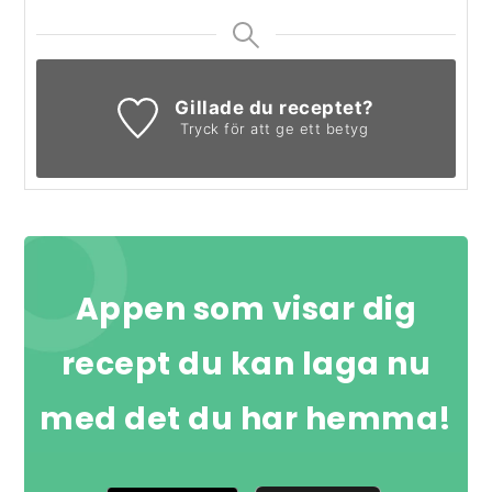
Gillade du receptet?
Tryck för att ge ett betyg
Appen som visar dig
recept du kan laga nu
med det du har hemma!