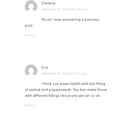
Darlene
December 21, 2016 at 2:48 am
No no I was answering a previous
post
REPLY
Eva
December 13, 2022 at 5:51 pm
I think you mean hókifli with the filling
of walnut and poppieseeds. You kan make those
with different fillings like prune jam an so on.
REPLY