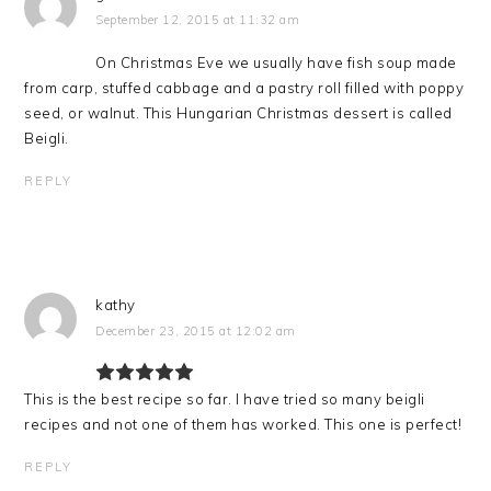
September 12, 2015 at 11:32 am
On Christmas Eve we usually have fish soup made
from carp, stuffed cabbage and a pastry roll filled with poppy
seed, or walnut. This Hungarian Christmas dessert is called
Beigli.
REPLY
kathy
December 23, 2015 at 12:02 am
This is the best recipe so far. I have tried so many beigli
recipes and not one of them has worked. This one is perfect!
REPLY