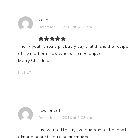
Kalle
December 25, 2015 at 6:03 pm
Thank you! I should probably say that this is the recipe
of my mother in law who is from Budapest!
Merry Christmas!
REPLY
LawrenceT
December 11, 2016 at 3:03 am
Just wanted to say I’ve had one of these with
almond paste filling also mmmgood