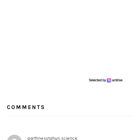
READER
INTERACTIONS
COMMENTS
garthnesstahun.science