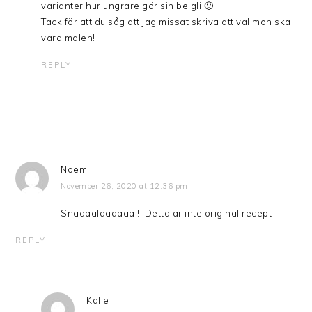
varianter hur ungrare gör sin beigli 🙂
Tack för att du såg att jag missat skriva att vallmon ska
vara malen!
REPLY
Noemi
November 26, 2020 at 12:36 pm
Snäääälaaaaaa!!! Detta är inte original recept
REPLY
Kalle