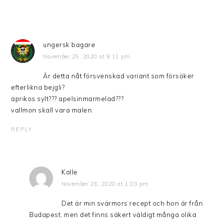
ungersk bagare
November 25, 2020 at 9:11 pm
Är detta nåt försvenskad variant som försöker
efterlikna bejgli?
aprikos sylt??? apelsinmarmelad???
vallmon skall vara malen.
REPLY
Kalle
November 26, 2020 at 1:03 pm
Det är min svärmors recept och hon är från
Budapest, men det finns säkert väldigt många olika