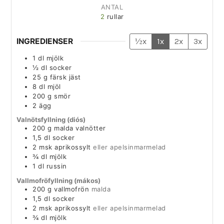
ANTAL
2
rullar
INGREDIENSER
½x
1x
2x
3x
1
dl
mjölk
½
dl
socker
25
g
färsk jäst
8
dl
mjöl
200
g
smör
2
ägg
Valnötsfyllning (diós)
200
g
malda valnötter
1,5
dl
socker
2
msk
aprikossylt
eller apelsinmarmelad
¾
dl
mjölk
1
dl
russin
Vallmofröfyllning (mákos)
200
g
vallmofrön
malda
1,5
dl
socker
2
msk
aprikossylt
eller apelsinmarmelad
¾
dl
mjölk