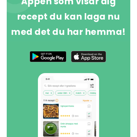
Appen som visar dig
recept du kan laga nu
med det du har hemma!