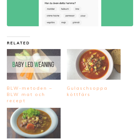
RELATED
BLW-metoden –
Gulaschsoppa
BLW mat och
köttfärs
recept