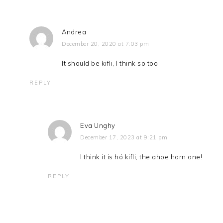
Andrea
December 20, 2020 at 7:03 pm
It should be kifli, I think so too
REPLY
Eva Unghy
December 17, 2023 at 9:21 pm
I think it is hó kifli, the ahoe horn one!
REPLY