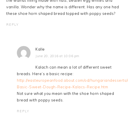
the walnut filling made with nuts, beaten egg whites and
vanilla. Wonder why the name is different. Has any one had
these shoe horn shaped bread topped with poppy seeds?
REPLY
Kalle
June 20, 2016 at 10:06 pm
Kalach can mean a lot of different sweet
breads. Here’s a basic recipe:
http://easteuropeanfood.about.com/od/hungariandesserts/
Basic-Sweet-Dough-Recipe-Kalacs-Recipe.htm
Not sure what you mean with the shoe horn shaped
bread with poppy seeds.
REPLY