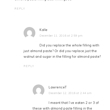
REPLY
Kalle
December 11, 2016 at 2:59 pm
Did you replace the whole filling with
just almond paste? Or did you replace just the
walnut and sugar in the filling for almond paste?
REPLY
LawrenceT
December 12, 2016 at 2:44 am
I meant that I’ve eaten 2 or 3 of
these with almond paste filling in the