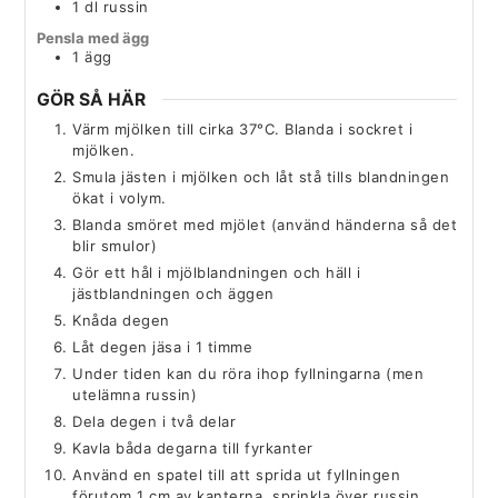
1
dl
russin
Pensla med ägg
1
ägg
GÖR SÅ HÄR
Värm mjölken till cirka 37°C. Blanda i sockret i
mjölken.
Smula jästen i mjölken och låt stå tills blandningen
ökat i volym.
Blanda smöret med mjölet (använd händerna så det
blir smulor)
Gör ett hål i mjölblandningen och häll i
jästblandningen och äggen
Knåda degen
Låt degen jäsa i 1 timme
Under tiden kan du röra ihop fyllningarna (men
utelämna russin)
Dela degen i två delar
Kavla båda degarna till fyrkanter
Använd en spatel till att sprida ut fyllningen
förutom 1 cm av kanterna, sprinkla över russin