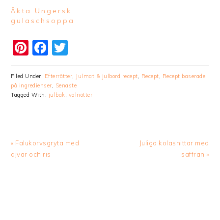
Äkta Ungersk
gulaschsoppa
Pinterest
Facebook
Twitter
Filed Under:
Efterrätter
,
Julmat & julbord recept
,
Recept
,
Recept baserade
på ingredienser
,
Senaste
Tagged With:
julbak
,
valnötter
Previous
Next
« Falukorvsgryta med
Juliga kolasnittar med
Post:
Post:
ajvar och ris
saffran »