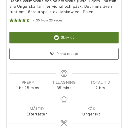
Denna vallmokaka och valnötskaka (Beigli) görs i nästan
alla Ungerska familjer vid jul och påsk. Det finns även
runt om i östeuropa, t.ex. Makowiec i Polen
4.35
from
23
votes
Skriv ut
Pinna recept
PREPP
TILLAGNING
TOTAL TID
1
hr
25
mins
35
mins
2
hrs
MÅLTID
KÖK
Efterrätter
Ungerskt