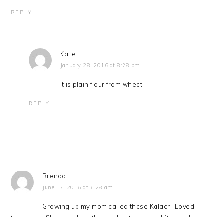
REPLY
Kalle
January 28, 2016 at 8:28 pm
It is plain flour from wheat
REPLY
Brenda
June 17, 2016 at 6:28 am
Growing up my mom called these Kalach. Loved