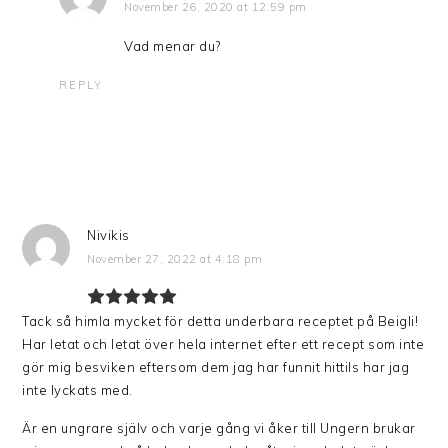
November 26, 2020 at 12:59 pm
Vad menar du?
REPLY
Nivikis
November 27, 2022 at 4:18 pm
Tack så himla mycket för detta underbara receptet på Beigli!
Har letat och letat över hela internet efter ett recept som inte
gör mig besviken eftersom dem jag har funnit hittils har jag
inte lyckats med.
Är en ungrare själv och varje gång vi åker till Ungern brukar