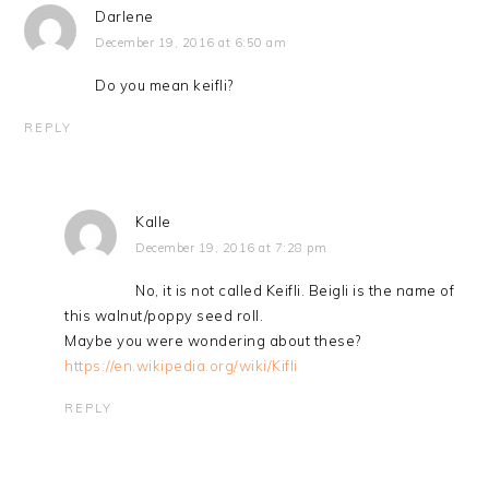
Darlene
December 19, 2016 at 6:50 am
Do you mean keifli?
REPLY
Kalle
December 19, 2016 at 7:28 pm
No, it is not called Keifli. Beigli is the name of
this walnut/poppy seed roll.
Maybe you were wondering about these?
https://en.wikipedia.org/wiki/Kifli
REPLY