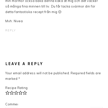
min mormor också baka denna kaka åt mig och det väcker
så många fina minnen till liv. Du får tacka svärmor din för
detta fantastiska recept från mig 🙂
Mvh: Nivea
REPLY
LEAVE A REPLY
Your email address will not be published.
Required fields are
marked
*
Recipe Rating
Comment
*