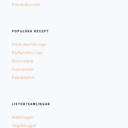
Pannkakssmet
POPULÄRA RECEPT
Fläskytterfilè i ugn
Klyftpotatis i ugn
Broccolipaj
Guacamole
Kebabtallrik
LISTOR/SAMLINGAR
Matbloggar
Vegobloggar