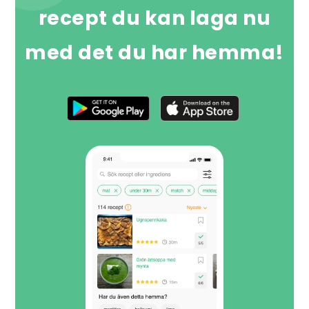
recept du kan laga nu
med det du har hemma!