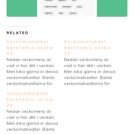
RELATED
Veckomatsedel
Veckomatsedel
barnfamilj vecka
barnfamilj vecka
23
12
Nedan veckomeny är
Nedan veckomeny är
vad vi har ätit i veckan.
vad vi har ätit i veckan.
Men kika gärna in dessa
Men kika gärna in dessa
veckomatsedlar: Bästa
veckomatsedlar: Bästa
veckomatsedlarna för
veckomatsedlarna för
barnfamiljer Bästa
barnfamiljer Bästa
Veckomatsedel
veckomatsedlar
veckomatsedlar
barnfamilj vecka
husmanskost Vill du ha
husmanskost Vill du ha
24
en egen mall för din
en egen mall för din
Nedan veckomeny är
veckoplanering så kolla
veckoplanering så kolla
vad vi har ätit i veckan.
in dessa snygga mallar
in dessa snygga mallar
Men kika gärna in dessa
för veckomatsedel du
för veckomatsedel du
veckomatsedlar: Bästa
kan skriva ut.
kan skriva ut.