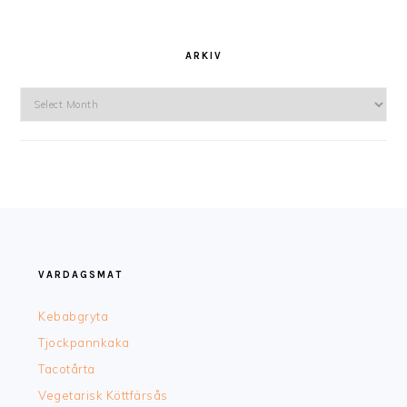
ARKIV
Arkiv
FOOTER
VARDAGSMAT
Kebabgryta
Tjockpannkaka
Tacotårta
Vegetarisk Köttfärsås