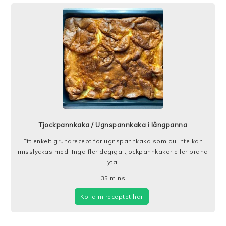
Tjockpannkaka / Ugnspannkaka i långpanna
Ett enkelt grundrecept för ugnspannkaka som du inte kan
misslyckas med! Inga fler degiga tjockpannkakor eller bränd
yta!
35
mins
Kolla in receptet här