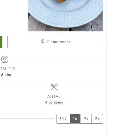
Pinna recept
TAL TID
30
mins
ANTAL
4
portioner
½x
1x
2x
3x