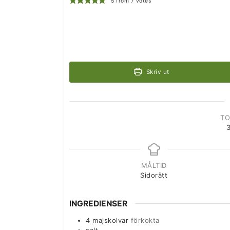
5
from
7
votes
Skriv ut
TO
MÅLTID
Sidorätt
INGREDIENSER
4
majskolvar
förkokta