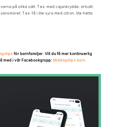
rna på olika sätt. T.ex. med cajunkrydda, örtsalt,
möret. T.ex. få i lite syra med citron, lite hetta
agstips
för barnfamiljer. Vill du få mer kontinuerlig
 då med i vår Facebookgrupp:
Middagstips barn.