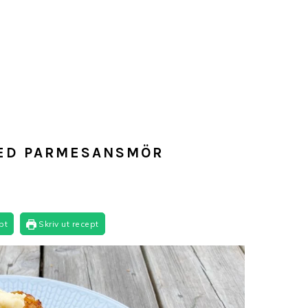
MED PARMESANSMÖR
pt
Skriv ut recept