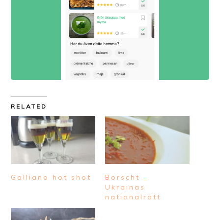
RELATED
Galliano hot shot
Borscht –
Ukrainas
nationalrätt