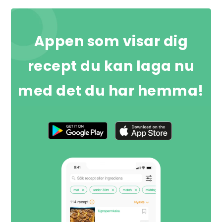
Appen som visar dig
recept du kan laga nu
med det du har hemma!