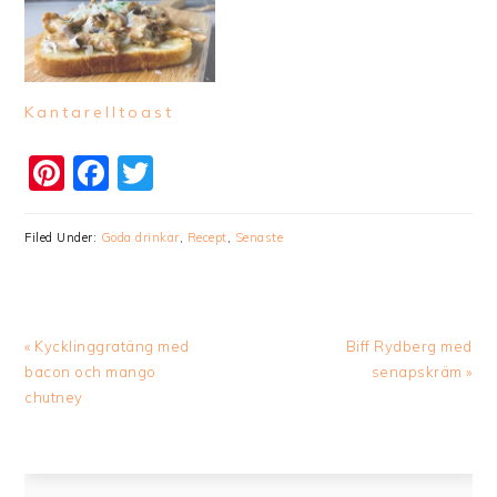
Kantarelltoast
Pinterest
Facebook
Twitter
Filed Under:
Goda drinkar
,
Recept
,
Senaste
Previous
Next
« Kycklinggratäng med
Biff Rydberg med
Post:
Post:
bacon och mango
senapskräm »
chutney