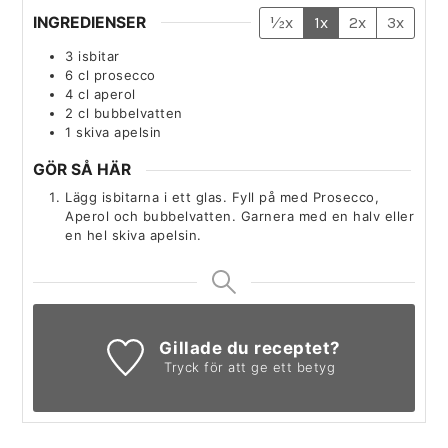
INGREDIENSER
½x
1x
2x
3x
3
isbitar
6
cl
prosecco
4
cl
aperol
2
cl
bubbelvatten
1
skiva
apelsin
GÖR SÅ HÄR
Lägg isbitarna i ett glas. Fyll på med Prosecco,
Aperol och bubbelvatten. Garnera med en halv eller
en hel skiva apelsin.
Gillade du receptet?
Tryck för att ge ett betyg