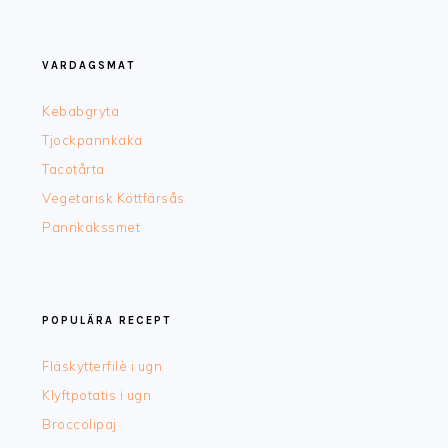
FOOTER
VARDAGSMAT
Kebabgryta
Tjockpannkaka
Tacotårta
Vegetarisk Köttfärsås
Pannkakssmet
POPULÄRA RECEPT
Fläskytterfilè i ugn
Klyftpotatis i ugn
Broccolipaj