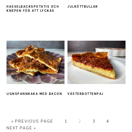
HASSELBACKSPOTATIS OCH
JULKÖTTBULLAR
KNEPEN FÖR ATT LYCKAS
UGNSPANNKAKA MED BACON
VÄSTERBOTTENPAJ
GO
PAGE
PAGE
PAGE
PAGE
GO
«
PREVIOUS PAGE
1
2
3
4
TO
TO
NEXT PAGE »