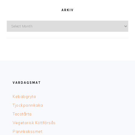
ARKIV
Arkiv
FOOTER
VARDAGSMAT
Kebabgryta
Tjockpannkaka
Tacotårta
Vegetarisk Köttfärsås
Pannkakssmet