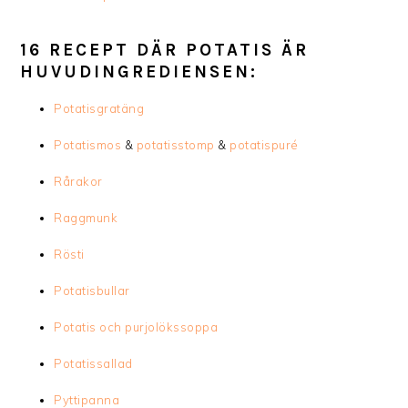
16 RECEPT DÄR POTATIS ÄR
HUVUDINGREDIENSEN:
Potatisgratäng
Potatismos
&
potatisstomp
&
potatispuré
Rårakor
Raggmunk
Rösti
Potatisbullar
Potatis och purjolökssoppa
Potatissallad
Pyttipanna