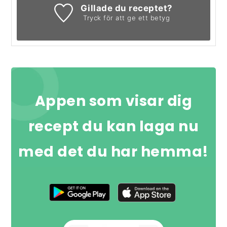
Gillade du receptet?
Tryck för att ge ett betyg
Appen som visar dig
recept du kan laga nu
med det du har hemma!