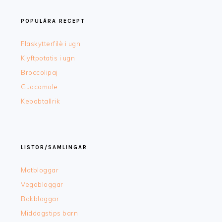
POPULÄRA RECEPT
Fläskytterfilè i ugn
Klyftpotatis i ugn
Broccolipaj
Guacamole
Kebabtallrik
LISTOR/SAMLINGAR
Matbloggar
Vegobloggar
Bakbloggar
Middagstips barn