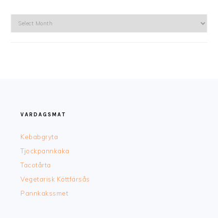
Arkiv
FOOTER
VARDAGSMAT
Kebabgryta
Tjockpannkaka
Tacotårta
Vegetarisk Köttfärsås
Pannkakssmet