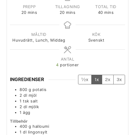
PREPP
TILLAGNING
TOTAL TID
20
mins
20
mins
40
mins
MÅLTID
KÖK
Huvudrätt, Lunch, Middag
Svenskt
ANTAL
4
portioner
INGREDIENSER
½x
1x
2x
3x
800
g
potatis
2
dl
mjöl
1
tsk
salt
2
dl
mjölk
1
ägg
Tillbehör
400
g
halloumi
1
dl
lingonsylt