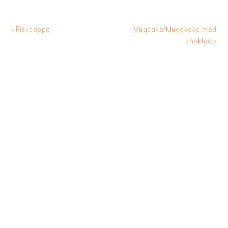
Previous
Next
« Fisksoppa
Mugcake/Muggkaka med
Post:
Post:
choklad »