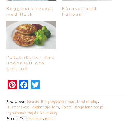
Raggmunk recept
Rårakor med
med fläsk
halloumi
Potatisbullar med
lingonsylt och
broccoli
Pinterest
Facebook
Twitter
Filed Under:
Senaste
,
Billig vegetarisk mat
,
Enkel middag
,
Husmanskost
,
Middagstips barn
,
Recept
,
Recept baserade på
ingredienser
,
Vegetarisk middag
Tagged With:
halloumi
,
potatis