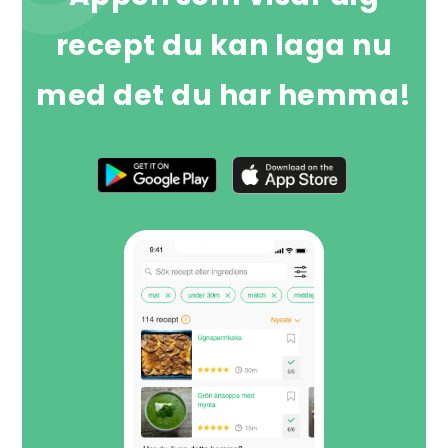
recept du kan laga nu
med det du har hemma!