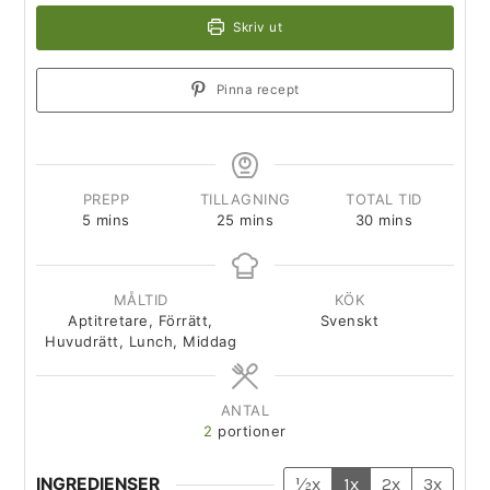
Skriv ut
Pinna recept
PREPP
TILLAGNING
TOTAL TID
5
mins
25
mins
30
mins
MÅLTID
KÖK
Aptitretare, Förrätt,
Svenskt
Huvudrätt, Lunch, Middag
ANTAL
2
portioner
INGREDIENSER
½x
1x
2x
3x