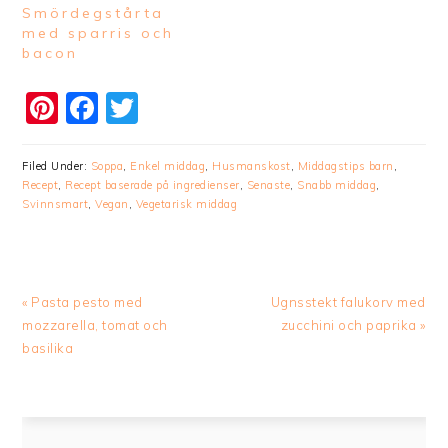
Smördegstårta
med sparris och
bacon
Pinterest
Facebook
Twitter
Filed Under:
Soppa
,
Enkel middag
,
Husmanskost
,
Middagstips barn
,
Recept
,
Recept baserade på ingredienser
,
Senaste
,
Snabb middag
,
Svinnsmart
,
Vegan
,
Vegetarisk middag
Previous
Next
« Pasta pesto med
Ugnsstekt falukorv med
Post:
Post:
mozzarella, tomat och
zucchini och paprika »
basilika