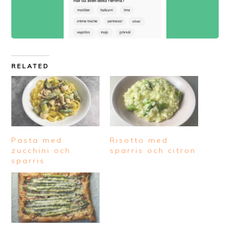
RELATED
Pasta med
Risotto med
zucchini och
sparris och citron
sparris