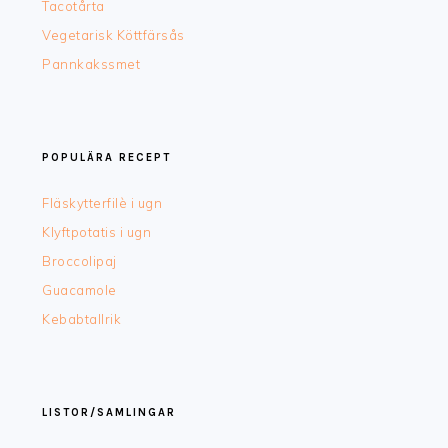
Tacotårta
Vegetarisk Köttfärsås
Pannkakssmet
POPULÄRA RECEPT
Fläskytterfilè i ugn
Klyftpotatis i ugn
Broccolipaj
Guacamole
Kebabtallrik
LISTOR/SAMLINGAR