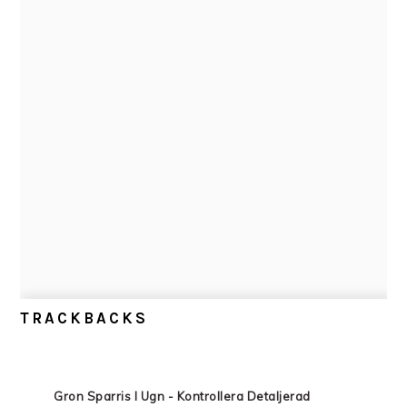
READER
TRACKBACKS
INTERACTIONS
Gron Sparris I Ugn - Kontrollera Detaljerad