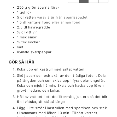
250
g
grön sparris
färsk
1
gul
lök
5
dl
vatten
varav 2 är från sparrisspadet
1,5
dl
kantarellfond
eller annan fond
2,5
dl
havregrädde
½
dl
vitt vin
1
msk
smör
⅓
tsk
socker
salt
nymald svartpeppar
GÖR SÅ HÄR
Koka upp en kastrull med saltat vatten
Skölj sparrisen och skär av den trådiga foten. Dela
på längden och sen skiva upp i fyra delar ungefär.
Koka den mjuk i 5 min. Skala och hacka upp löken
grovt medans den kokar.
Häll av vattnet i ett decilitermått, justera så det blir
5 dl vätska, låt stå så länge
Lägg i lite smör i kastrullen med sparrisen och stek
tillsammans med löken i 3 min. Tillsätt vattnet,