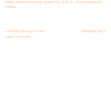
Recept
,
Recept baserade på ingredienser
,
Så gör du
,
Senaste
,
Vegetarisk
middag
Previous
Next
« Grillad aubergine med
Rabarbersaft »
Post:
Post:
salvia och smör