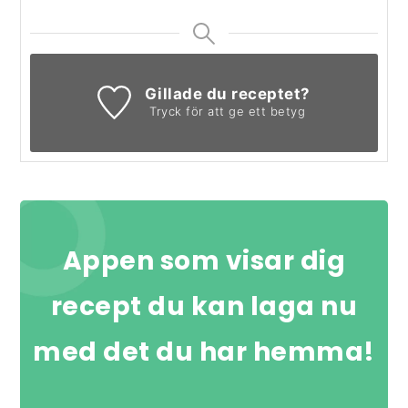
Gillade du receptet?
Tryck för att ge ett betyg
Appen som visar dig
recept du kan laga nu
med det du har hemma!