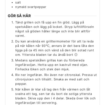
salt
nymald svartpeppar
GÖR SÅ HÄR
Tänd grillen och få upp en fin glöd. Lägg på
spetskålen och lägg på locket. Stryp lufttillförseln
något så glöden håller länge och inte blir alltför
varmt.
Du kan använda en grilltermometer för att ta reda
på när kålen når 93°C, annars är det bara låta den
ligga på ca 45 min och vänd så den blir sotad runt
om. Yttersta bladen tar du ändå bort 🙂
Medans spetskålen grillas kan du förbereda
ingefärsoljan. Hetta upp en kastrull med oljan.
Finhacka löken och stek den mjuk.
Riv ner ingefäran. Riv även ner citronskal. Pressa ut
citronjuicen och tillsätt. Smaka av med salt och
peppar.
När kålen är klar så tag den från värmen och låt
svalna ett tag, sen tar du bort de sotiga yttersta
bladen. Skiva upp den i 4 delar. Skeda över lök och
ingefärsoljan till servering.