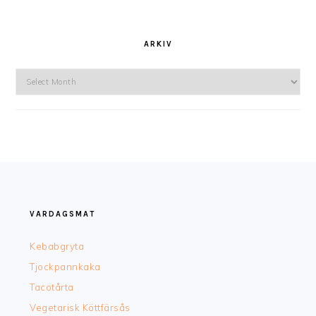
ARKIV
Arkiv
FOOTER
VARDAGSMAT
Kebabgryta
Tjockpannkaka
Tacotårta
Vegetarisk Köttfärsås