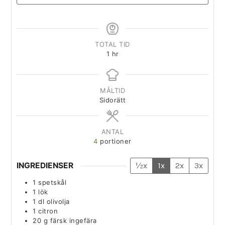
TOTAL TID
1
hr
MÅLTID
Sidorätt
ANTAL
4
portioner
INGREDIENSER
½x
1x
2x
3x
1
spetskål
1
lök
1
dl
olivolja
1
citron
20
g
färsk ingefära