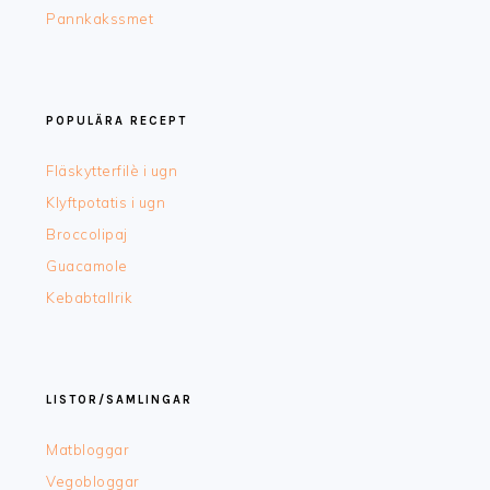
Pannkakssmet
POPULÄRA RECEPT
Fläskytterfilè i ugn
Klyftpotatis i ugn
Broccolipaj
Guacamole
Kebabtallrik
LISTOR/SAMLINGAR
Matbloggar
Vegobloggar