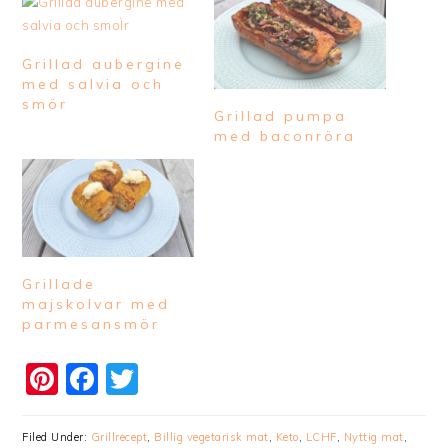
Grillad aubergine
med salvia och
smör
Grillad pumpa
med baconröra
Grillade
majskolvar med
parmesansmör
Pinterest
Facebook
Twitter
Filed Under:
Grillrecept
,
Billig vegetarisk mat
,
Keto
,
LCHF
,
Nyttig mat
,