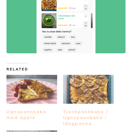
RELATED
Ugnspannkaka
Tjockpannkaka /
med äpple
Ugnspannkaka i
långpanna