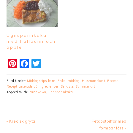
Ugnspannkaka
med halloumi och
äpple
Pinterest
Facebook
Twitter
Filed Under:
Middagstips barn
,
Enkel middag
,
Husmanskost
,
Recept
,
Recept baserade på ingredienser
,
Senaste
,
Svinnsmart
Tagged With:
pannkakor
,
ugnspannkaka
Previous
Next
« Kreolsk gryta
Fetaostbiffar med
Post:
Post:
formbar färs »