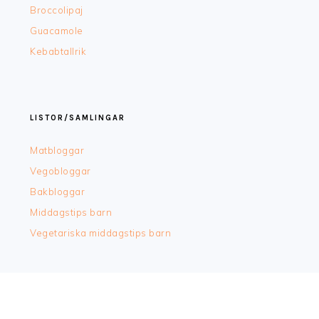
Broccolipaj
Guacamole
Kebabtallrik
LISTOR/SAMLINGAR
Matbloggar
Vegobloggar
Bakbloggar
Middagstips barn
Vegetariska middagstips barn
COPYRIGHT © 2026 ·
FOODIE PRO
&
THE GENESIS FRAMEWORK