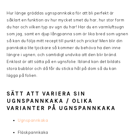
Hur länge gräddas ugnspannkaka för att bli perfekt är
såklart en funktion av hur mycket smet du har, hur stor form
du har och vilken typ av ugn du har! Har du en varmluftsugn
som jag, samt en djup långpanna som är lika bred som ugnen
så kan du följa mitt recept till punkt och pricka! Men blir din
pannkaka lite tjockare så kommer du behöva ha den inne
längre i ugnen, och samtidigt undvika att den blir bränd.
Enklast är att sätta på en ugnsfolie. Ibland kan det bildats
stora bubblor och då får du sticka hål på dom så du kan
lägga på folien.
SÄTT ATT VARIERA SIN
UGNSPANNKAKA / OLIKA
VARIANTER PÅ UGNSPANNKAKA
Ugnspannkaka
Fläskpannkaka