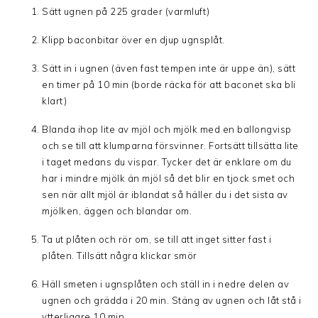
Sätt ugnen på 225 grader (varmluft)
Klipp baconbitar över en djup ugnsplåt.
Sätt in i ugnen (även fast tempen inte är uppe än), sätt
en timer på 10 min (borde räcka för att baconet ska bli
klart)
Blanda ihop lite av mjöl och mjölk med en ballongvisp
och se till att klumparna försvinner. Fortsätt tillsätta lite
i taget medans du vispar. Tycker det är enklare om du
har i mindre mjölk än mjöl så det blir en tjock smet och
sen när allt mjöl är iblandat så häller du i det sista av
mjölken, äggen och blandar om.
Ta ut plåten och rör om, se till att inget sitter fast i
plåten. Tillsätt några klickar smör
Häll smeten i ugnsplåten och ställ in i nedre delen av
ugnen och grädda i 20 min. Stäng av ugnen och låt stå i
ytterligare 10 min.