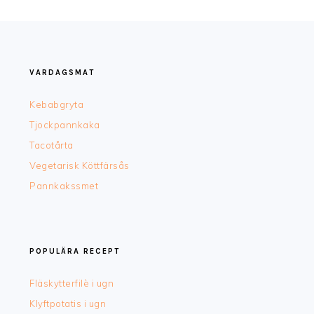
FOOTER
VARDAGSMAT
Kebabgryta
Tjockpannkaka
Tacotårta
Vegetarisk Köttfärsås
Pannkakssmet
POPULÄRA RECEPT
Fläskytterfilè i ugn
Klyftpotatis i ugn