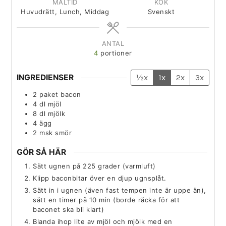
MÅLTID
KÖK
Huvudrätt, Lunch, Middag
Svenskt
ANTAL
4
portioner
INGREDIENSER
½x
1x
2x
3x
2
paket
bacon
4
dl
mjöl
8
dl
mjölk
4
ägg
2
msk
smör
GÖR SÅ HÄR
Sätt ugnen på 225 grader (varmluft)
Klipp baconbitar över en djup ugnsplåt.
Sätt in i ugnen (även fast tempen inte är uppe än),
sätt en timer på 10 min (borde räcka för att
baconet ska bli klart)
Blanda ihop lite av mjöl och mjölk med en