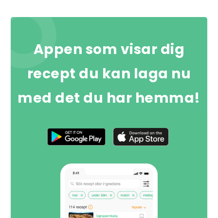
Appen som visar dig
recept du kan laga nu
med det du har hemma!