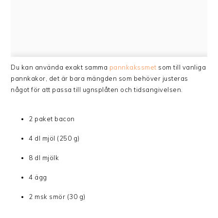
Du kan använda exakt samma
pannkakssmet
som till vanliga
pannkakor, det är bara mängden som behöver justeras
något för att passa till ugnsplåten och tidsangivelsen.
2 paket bacon
4 dl mjöl (250 g)
8 dl mjölk
4 ägg
2 msk smör (30 g)