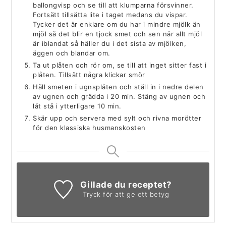
ballongvisp och se till att klumparna försvinner.
Fortsätt tillsätta lite i taget medans du vispar.
Tycker det är enklare om du har i mindre mjölk än
mjöl så det blir en tjock smet och sen när allt mjöl
är iblandat så häller du i det sista av mjölken,
äggen och blandar om.
Ta ut plåten och rör om, se till att inget sitter fast i
plåten. Tillsätt några klickar smör
Häll smeten i ugnsplåten och ställ in i nedre delen
av ugnen och grädda i 20 min. Stäng av ugnen och
låt stå i ytterligare 10 min.
Skär upp och servera med sylt och rivna morötter
för den klassiska husmanskosten
Gillade du receptet?
Tryck för att ge ett betyg