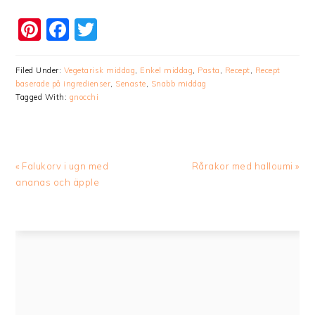
Pinterest
Facebook
Twitter
Filed Under:
Vegetarisk middag
,
Enkel middag
,
Pasta
,
Recept
,
Recept
baserade på ingredienser
,
Senaste
,
Snabb middag
Tagged With:
gnocchi
Previous
Next
« Falukorv i ugn med
Rårakor med halloumi »
Post:
Post:
ananas och äpple