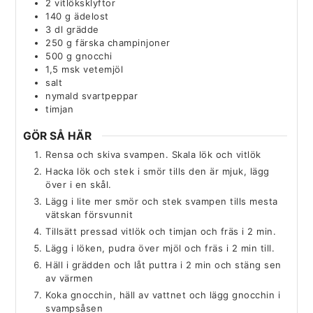
2
vitlöksklyftor
140
g
ädelost
3
dl
grädde
250
g
färska champinjoner
500
g
gnocchi
1,5
msk
vetemjöl
salt
nymald svartpeppar
timjan
GÖR SÅ HÄR
Rensa och skiva svampen. Skala lök och vitlök
Hacka lök och stek i smör tills den är mjuk, lägg
över i en skål.
Lägg i lite mer smör och stek svampen tills mesta
vätskan försvunnit
Tillsätt pressad vitlök och timjan och fräs i 2 min.
Lägg i löken, pudra över mjöl och fräs i 2 min till.
Häll i grädden och låt puttra i 2 min och stäng sen
av värmen
Koka gnocchin, häll av vattnet och lägg gnocchin i
svampsåsen