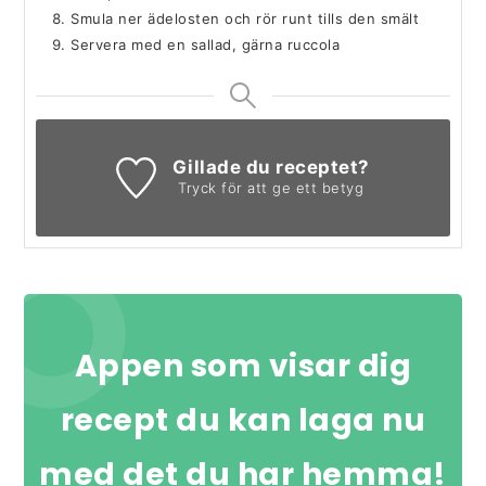
Smula ner ädelosten och rör runt tills den smält
Servera med en sallad, gärna ruccola
Gillade du receptet?
Tryck för att ge ett betyg
Appen som visar dig
recept du kan laga nu
med det du har hemma!