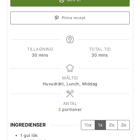
Skriv ut
Pinna recept
TILLAGNING
TOTAL TID
30
mins
30
mins
MÅLTID
Huvudrätt, Lunch, Middag
ANTAL
3
portioner
INGREDIENSER
½x
1x
2x
3x
1
gul lök