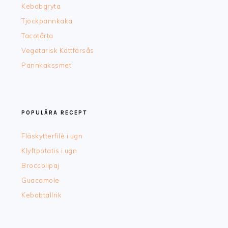
Kebabgryta
Tjockpannkaka
Tacotårta
Vegetarisk Köttfärsås
Pannkakssmet
POPULÄRA RECEPT
Fläskytterfilè i ugn
Klyftpotatis i ugn
Broccolipaj
Guacamole
Kebabtallrik