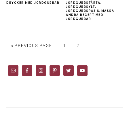
DRYCKER MED JORDGUBBAR
JORDGUBBSTÅRTA,
JORDGUBBSYLT,
JORDGUBBSPAJ & MASSA
ANDRA RECEPT MED
JORDGUBBAR
GO
PAGE
PAGE
«
PREVIOUS PAGE
1
2
TO
PRIMARY
SIDEBAR