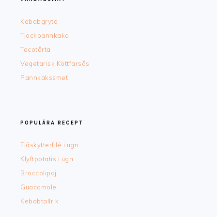
Kebabgryta
Tjockpannkaka
Tacotårta
Vegetarisk Köttfärsås
Pannkakssmet
POPULÄRA RECEPT
Fläskytterfilè i ugn
Klyftpotatis i ugn
Broccolipaj
Guacamole
Kebabtallrik