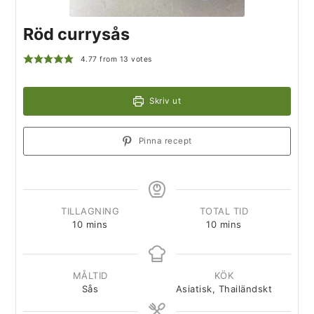
Röd currysås
4.77
from
13
votes
Skriv ut
Pinna recept
TILLAGNING
TOTAL TID
10
mins
10
mins
MÅLTID
KÖK
Sås
Asiatisk, Thailändskt