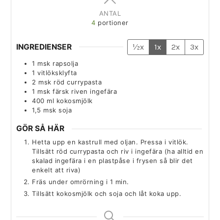
ANTAL
4
portioner
INGREDIENSER
½x
1x
2x
3x
1
msk
rapsolja
1
vitlöksklyfta
2
msk
röd currypasta
1
msk
färsk riven ingefära
400
ml
kokosmjölk
1,5
msk
soja
GÖR SÅ HÄR
Hetta upp en kastrull med oljan. Pressa i vitlök.
Tillsätt röd currypasta och riv i ingefära (ha alltid en
skalad ingefära i en plastpåse i frysen så blir det
enkelt att riva)
Fräs under omrörning i 1 min.
Tillsätt kokosmjölk och soja och låt koka upp.