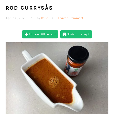
RÖD CURRYSÅS
April 16, 2023
by
Kalle
Leave a Comment
Hoppa till recept
Skriv ut recept