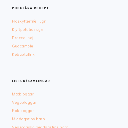
POPULÄRA RECEPT
Fläskytterfilè i ugn
Klyftpotatis i ugn
Broccolipaj
Guacamole
Kebabtallrik
LISTOR/SAMLINGAR
Matbloggar
Vegobloggar
Bakbloggar
Middagstips barn
Vegetariska middagstips barn