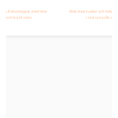
Previous
Next
« Kokostoppar med lime
Wok med nudlar och tofu
Post:
Post:
och brynt smör
i röd currysås »