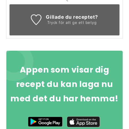
Gillade du receptet?
Tryck för att ge ett betyg
Appen som visar dig
recept du kan laga nu
med det du har hemma!