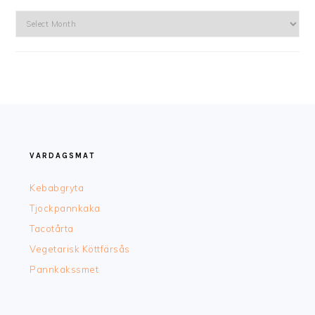
Arkiv
FOOTER
VARDAGSMAT
Kebabgryta
Tjockpannkaka
Tacotårta
Vegetarisk Köttfärsås
Pannkakssmet