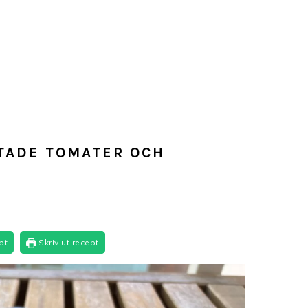
TADE TOMATER OCH
pt
Skriv ut recept