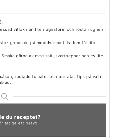
).
essad vitlök i en liten ugnsform och rosta i ugnen i
stek gnocchin på medelvärme tills dom får lite
 Smaka gärna av med salt, svartpeppar och ev lite
såsen, rostade tomater och burrata. Tips på valfri
ablad.
de du receptet?
ör att ge ett betyg