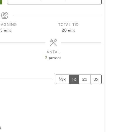
LAGNING
TOTAL TID
15
20
mins
mins
ANTAL
2
persons
½x
1x
2x
3x
å