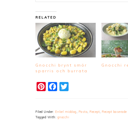
RELATED
Gnocchi brynt smör
Gnocchi r
sparris och burrata
Pinterest
Facebook
Twitter
Filed Under:
Enkel middag
,
Pasta
,
Recept
,
Recept baserade 
Tagged With:
gnocchi