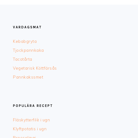
FOOTER
VARDAGSMAT
Kebabgryta
Tjockpannkaka
Tacotårta
Vegetarisk Köttfärsås
Pannkakssmet
POPULÄRA RECEPT
Fläskytterfilè i ugn
Klyftpotatis i ugn
Broccolipaj