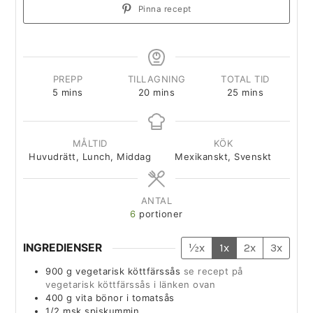
Pinna recept
PREPP
TILLAGNING
TOTAL TID
5
mins
20
mins
25
mins
MÅLTID
KÖK
Huvudrätt, Lunch, Middag
Mexikanskt, Svenskt
ANTAL
6
portioner
INGREDIENSER
½x
1x
2x
3x
900
g
vegetarisk köttfärssås
se recept på
vegetarisk köttfärssås i länken ovan
400
g
vita bönor i tomatsås
1/2
msk
spiskummin