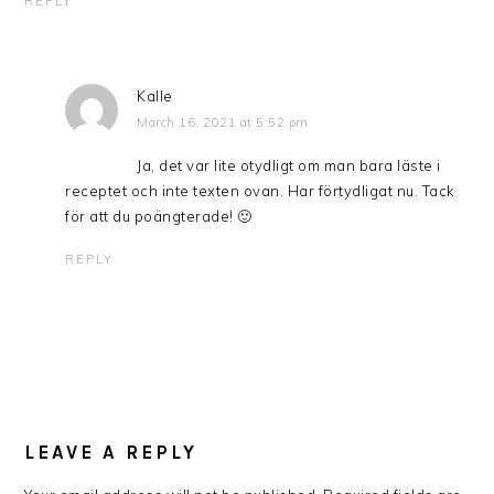
REPLY
Kalle
March 16, 2021 at 5:52 pm
Ja, det var lite otydligt om man bara läste i
receptet och inte texten ovan. Har förtydligat nu. Tack
för att du poängterade! 🙂
REPLY
LEAVE A REPLY