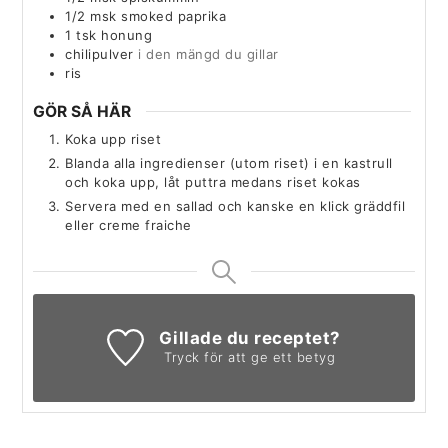
1/2
msk
smoked paprika
1
tsk
honung
chilipulver
i den mängd du gillar
ris
GÖR SÅ HÄR
Koka upp riset
Blanda alla ingredienser (utom riset) i en kastrull
och koka upp, låt puttra medans riset kokas
Servera med en sallad och kanske en klick gräddfil
eller creme fraiche
Gillade du receptet?
Tryck för att ge ett betyg