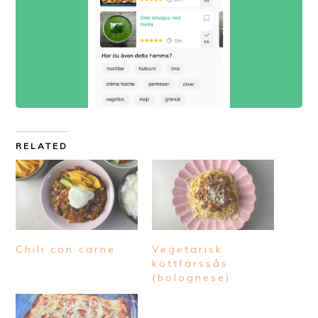
RELATED
Chili con carne
Vegetarisk
köttfärssås
(bolognese)