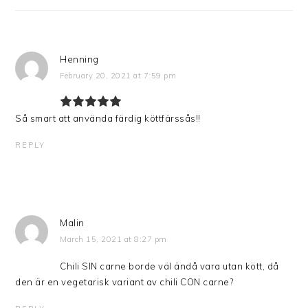
Henning
February 20, 2021 at 7:59 pm
Så smart att använda färdig köttfärssås!!
REPLY
Malin
March 15, 2021 at 8:27 pm
Chili SIN carne borde väl ändå vara utan kött, då
den är en vegetarisk variant av chili CON carne?