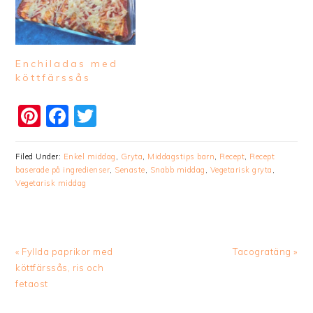
Enchiladas med
köttfärssås
Pinterest
Facebook
Twitter
Filed Under:
Enkel middag
,
Gryta
,
Middagstips barn
,
Recept
,
Recept
baserade på ingredienser
,
Senaste
,
Snabb middag
,
Vegetarisk gryta
,
Vegetarisk middag
Previous
Next
« Fyllda paprikor med
Tacogratäng »
Post:
Post:
köttfärssås, ris och
fetaost