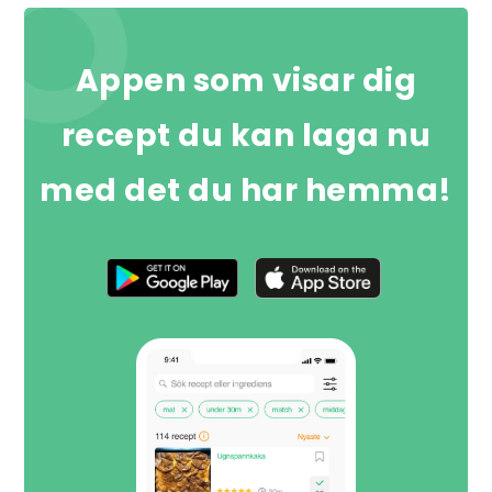
Appen som visar dig
recept du kan laga nu
med det du har hemma!