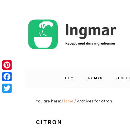
Skip
Skip
Skip
Skip
to
to
to
to
primary
main
primary
footer
navigation
content
sidebar
Pinterest
HEM
INGMAR
RECEP
Facebook
Twitter
You are here:
Home
/
Archives for citron
CITRON