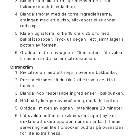
Blanda ihop alla torra ingredienser i en stor
bakbunke och blanda ihop.
Blanda smöret med de torra ingredienserna,
antingen med en elvisp, slickepott eller annat
redskap.
Klä en ugnsform, cirka 18 cm x 25 cm, med
bakplåtspapper. Tryck ut degen i ett jämnt lager i
botten av formen.
Grädda i mitten av ugnen i 15 minuter. Låt svalna i
5 min innan du häller i citronkrämen.
Citronkräm
Riv citronen med ett rivjärn över en bakbunke.
Pressa citroner så du får 2 dl citronjuice. Häll i
bunken.
Blanda ihop resterande ingredienser i bakbunken.
Häll på fyllningen ovanpå den gräddade botten.
Grädda i mitten av ugnen i ytterligare 20 minuter.
Låt svalna helt innan kakan skärs upp (mycket
enklare att skära upp den när den är kall). Innan
servering kan lite florsocker pudras på ovansidan
för lite extra finess.