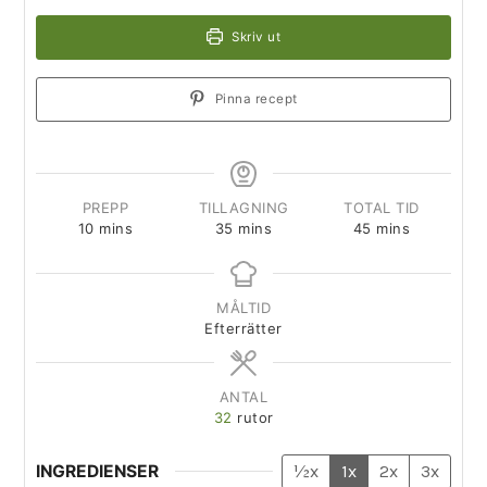
Skriv ut
Pinna recept
PREPP
TILLAGNING
TOTAL TID
10
mins
35
mins
45
mins
MÅLTID
Efterrätter
ANTAL
32
rutor
INGREDIENSER
½x
1x
2x
3x