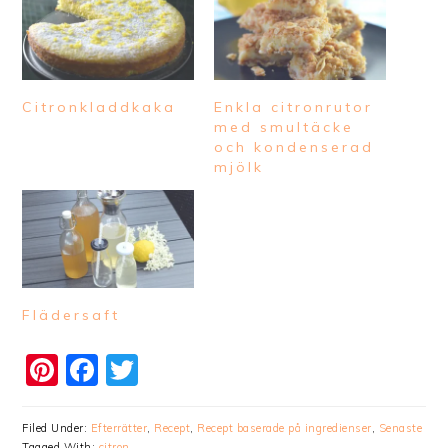
Citronkladdkaka
Enkla citronrutor
med smultäcke
och kondenserad
mjölk
Flädersaft
Pinterest
Facebook
Twitter
Filed Under:
Efterrätter
,
Recept
,
Recept baserade på ingredienser
,
Senaste
Tagged With:
citron