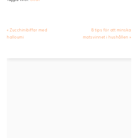
Previous
Next
« Zucchinibiffar med
8 tips för att minska
Post:
Post:
halloumi
matsvinnet i hushållen »