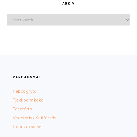
ARKIV
Arkiv
FOOTER
VARDAGSMAT
Kebabgryta
Tjockpannkaka
Tacotårta
Vegetarisk Köttfärsås
Pannkakssmet