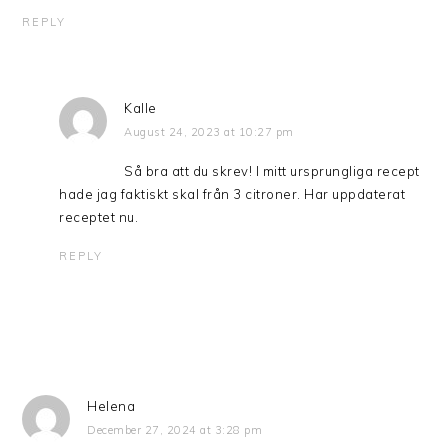
REPLY
Kalle
August 24, 2023 at 10:27 pm
Så bra att du skrev! I mitt ursprungliga recept
hade jag faktiskt skal från 3 citroner. Har uppdaterat
receptet nu.
REPLY
Helena
December 27, 2024 at 3:28 pm