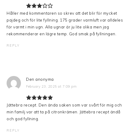
Håller med kommentaren so skrev att det blir för mycket
pajdeg och för lite fyllning. 175 grader varmluft var alldeles
för varmt i min ugn. Alla ugnar är ju lite olika men jag
rekommenderar en lägre temp. God smak på fyllningen.
REPLY
Den anonyma
February 23, 2025 at 7:09 pm
Jättebra recept. Den ända saken som var svårt för mig och
min familj var att ta på citronkrämen. Jättebra recept ändå
och god fyllning.
REPLY