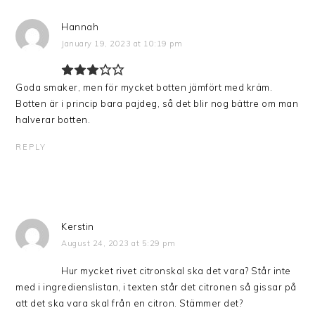
Hannah
January 19, 2023 at 10:19 pm
Goda smaker, men för mycket botten jämfört med kräm.
Botten är i princip bara pajdeg, så det blir nog bättre om man
halverar botten.
REPLY
Kerstin
August 24, 2023 at 5:29 pm
Hur mycket rivet citronskal ska det vara? Står inte
med i ingredienslistan, i texten står det citronen så gissar på
att det ska vara skal från en citron. Stämmer det?