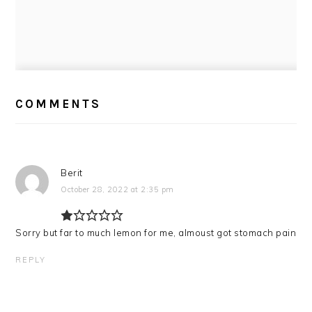
READER
INTERACTIONS
COMMENTS
Berit
October 28, 2022 at 2:35 pm
Sorry but far to much lemon for me, almoust got stomach pain
REPLY