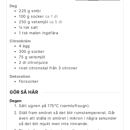
Deg
225
g
smör
100
g
socker
ca 1 dl
250
g
vetemjöl
ca 5 dl
¼
tsk
salt
1
tsk
malen ingefära
Citronkräm
4
ägg
300
g
socker
75
g
vetemjöl
2
dl
citronjuice
rivet citronskal från 3 citroner
Dekoration
florsocker
GÖR SÅ HÄR
Degen
Sätt ugnen på 175°C (varmluftsugn).
Ställ fram smöret så det blir rumstempererat. Går
även att ställa in smöret i mikron i några sekunder
så det blir mjukt men inte rinnande.