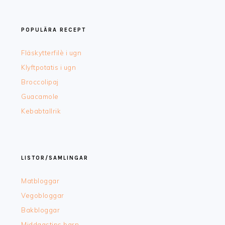
POPULÄRA RECEPT
Fläskytterfilè i ugn
Klyftpotatis i ugn
Broccolipaj
Guacamole
Kebabtallrik
LISTOR/SAMLINGAR
Matbloggar
Vegobloggar
Bakbloggar
Middagstips barn