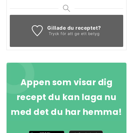
Gillade du receptet?
Tryck för att ge ett betyg
Appen som visar dig
recept du kan laga nu
med det du har hemma!